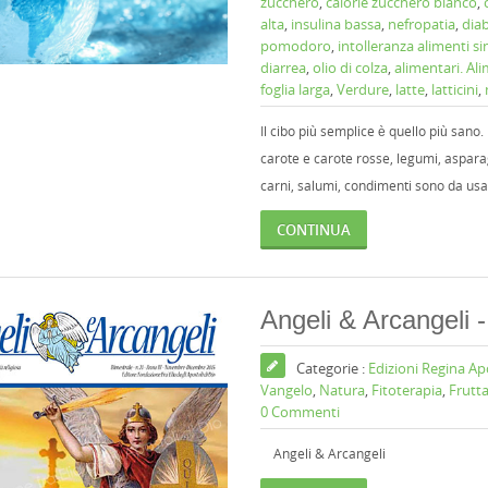
zucchero
,
calorie zucchero bianco
,
alta
,
insulina bassa
,
nefropatia
,
dia
pomodoro
,
intolleranza alimenti s
diarrea
,
olio di colza
,
alimentari. Al
foglia larga
,
Verdure
,
latte
,
latticini
,
Il cibo più semplice è quello più sano.
carote e carote rosse, legumi, aspara
carni, salumi, condimenti sono da us
CONTINUA
Angeli & Arcangeli
Categorie :
Edizioni Regina A
Vangelo
,
Natura
,
Fitoterapia
,
Frutt
0 Commenti
Angeli & Arcangeli