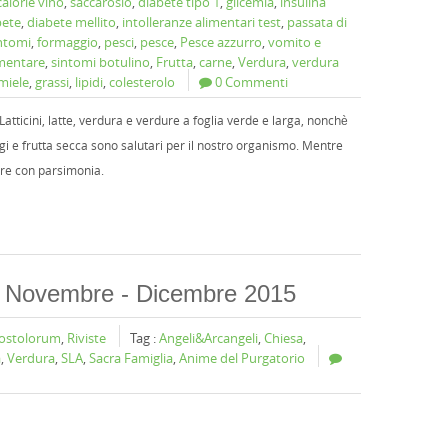
calorie vino
,
saccarosio
,
diabete tipo 1
,
glicemia
,
insulina
bete
,
diabete mellito
,
intolleranze alimentari test
,
passata di
intomi
,
formaggio
,
pesci
,
pesce
,
Pesce azzurro
,
vomito e
imentare
,
sintomi botulino
,
Frutta
,
carne
,
Verdura
,
verdura
miele
,
grassi
,
lipidi
,
colesterolo
0 Commenti
 Latticini, latte, verdura e verdure a foglia verde e larga, nonchè
gi e frutta secca sono salutari per il nostro organismo. Mentre
are con parsimonia.
 - Novembre - Dicembre 2015
postolorum
,
Riviste
Tag :
Angeli&Arcangeli
,
Chiesa
,
a
,
Verdura
,
SLA
,
Sacra Famiglia
,
Anime del Purgatorio