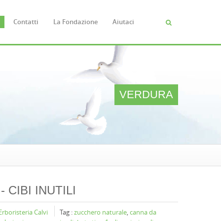
Contatti
La Fondazione
Aiutaci
Cerca
FORM
DI
RICERC
VERDURA
 - CIBI INUTILI
Erboristeria Calvi
Tag :
zucchero naturale
,
canna da