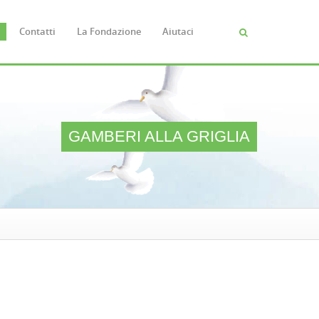
Contatti
La Fondazione
Aiutaci
Cerca
FORM
DI
RICERC
GAMBERI ALLA GRIGLIA