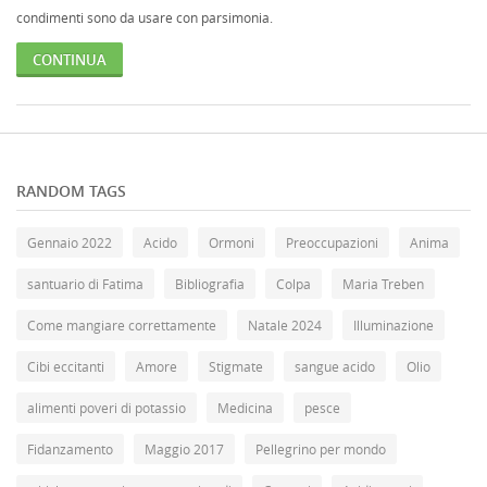
condimenti sono da usare con parsimonia.
CONTINUA
RANDOM TAGS
Gennaio 2022
Acido
Ormoni
Preoccupazioni
Anima
santuario di Fatima
Bibliografia
Colpa
Maria Treben
Come mangiare correttamente
Natale 2024
Illuminazione
Cibi eccitanti
Amore
Stigmate
sangue acido
Olio
alimenti poveri di potassio
Medicina
pesce
Fidanzamento
Maggio 2017
Pellegrino per mondo