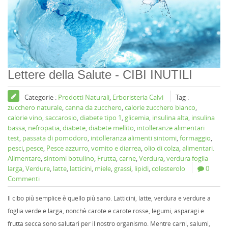
Lettere della Salute - CIBI INUTILI
Categorie :
Prodotti Naturali
,
Erboristeria Calvi
Tag :
zucchero naturale
,
canna da zucchero
,
calorie zucchero bianco
,
calorie vino
,
saccarosio
,
diabete tipo 1
,
glicemia
,
insulina alta
,
insulina
bassa
,
nefropatia
,
diabete
,
diabete mellito
,
intolleranze alimentari
test
,
passata di pomodoro
,
intolleranza alimenti sintomi
,
formaggio
,
pesci
,
pesce
,
Pesce azzurro
,
vomito e diarrea
,
olio di colza
,
alimentari.
Alimentare
,
sintomi botulino
,
Frutta
,
carne
,
Verdura
,
verdura foglia
larga
,
Verdure
,
latte
,
latticini
,
miele
,
grassi
,
lipidi
,
colesterolo
0
Commenti
Il cibo più semplice è quello più sano. Latticini, latte, verdura e verdure a
foglia verde e larga, nonchè carote e carote rosse, legumi, asparagi e
frutta secca sono salutari per il nostro organismo. Mentre carni, salumi,