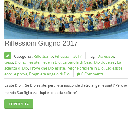
Riflessioni Giugno 2017
Categorie :
Riflettiamo
,
Riflessioni 2017
Tag :
Dio esiste
,
Gesù
,
Dio non esiste
,
Fede in Dio
,
La parola di Gesù
,
Dio dove sei
,
La
scienza di Dio
,
Prove che Dio esiste
,
Perchè credere in Dio
,
Dio esiste
ecco le prove
,
Preghiera angelo di Dio
0 Commenti
Esiste Dio ... Se Dio esiste, perché si nasconde dietro angeli e santi? Perché
manda Suo figlio tra i lupi e lo lascia soffrire?
CONTINUA