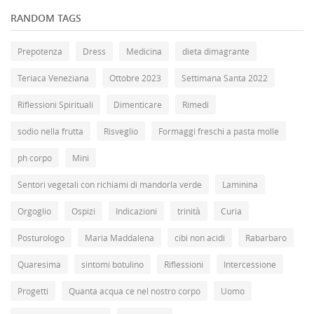
RANDOM TAGS
Prepotenza
Dress
Medicina
dieta dimagrante
Teriaca Veneziana
Ottobre 2023
Settimana Santa 2022
Riflessioni Spirituali
Dimenticare
Rimedi
sodio nella frutta
Risveglio
Formaggi freschi a pasta molle
ph corpo
Mini
Sentori vegetali con richiami di mandorla verde
Laminina
Orgoglio
Ospizi
Indicazioni
trinità
Curia
Posturologo
Maria Maddalena
cibi non acidi
Rabarbaro
Quaresima
sintomi botulino
Riflessioni
Intercessione
Progetti
Quanta acqua ce nel nostro corpo
Uomo