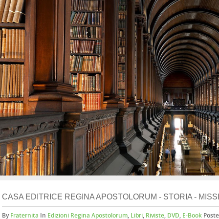
CASA EDITRICE REGINA APOSTOLORUM - STORIA - MISS
By
Fraternita
In
Edizioni Regina Apostolorum
,
Libri
,
Riviste
,
DVD
,
E-Book
Poste