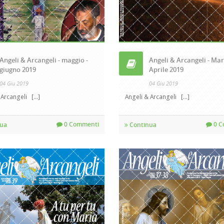
Angeli & Arcangeli - maggio -
Angeli & Arcangeli - Mar
giugno 2019
Aprile 2019
04 Giu 2019
04 Giu 2019
rcangeli [...]
Angeli & Arcangeli [...]
0 Commenti
0 C
ua
Continua