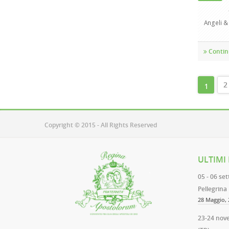
Angeli & A
Contin
PAG
2
1
Copyright © 2015 - All Rights Reserved
ULTIMI
05 - 06 se
Pellegrina
28 Maggio, 
23-24 nov