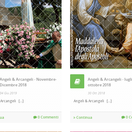
Angeli & Arcangeli - Novembre-
Angeli & Arcangeli - lugli
Dicembre 2018
ottobre 2018
04 Giu 2019
30 Ott 2018
rcangeli [...]
Angeli & Arcangeli [...]
0 Commenti
0 C
ua
Continua