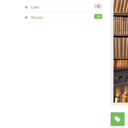
8
Libri
29
Riviste