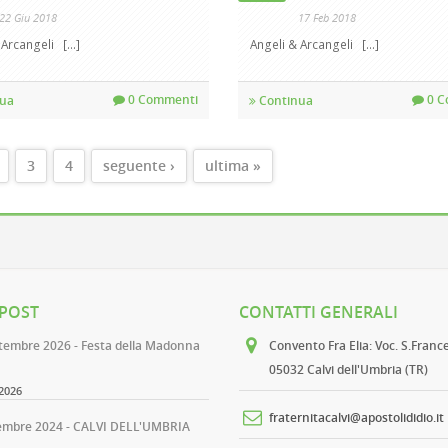
22 Giu 2018
17 Feb 2018
rcangeli [...]
Angeli & Arcangeli [...]
0 Commenti
0 C
ua
Continua
INE
3
4
seguente ›
ultima »
 POST
CONTATTI GENERALI
ttembre 2026 - Festa della Madonna
Convento Fra Elia
: Voc. S.Franc
05032 Calvi dell'Umbria (TR)
2026
fraternitacalvi@apostolididio.it
embre 2024 - CALVI DELL'UMBRIA