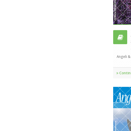
Angeli & A
Contin