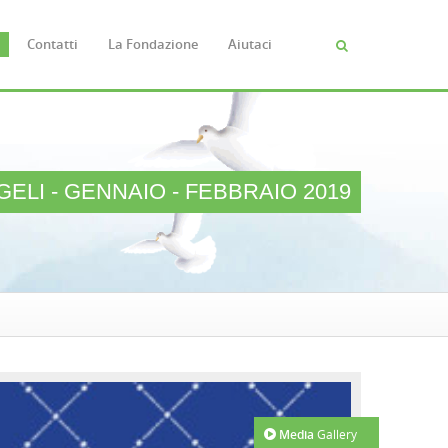
Contatti
La Fondazione
Aiutaci
Cerca
FORM
DI
RICERC
ELI - GENNAIO - FEBBRAIO 2019
Media
Gallery