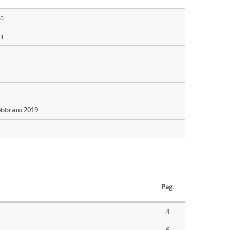
la
li
ebbraio 2019
Pag.
4