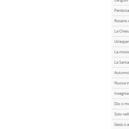
L’angolo 
Perdona 
Rosario 
La Chies
Un’esper
La missi
La Santa
Autunno 
Nuova in
Insegnia
Dio ci mo
Solo nell
Gesù ci a