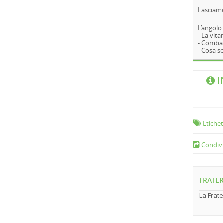
Lasciamo
L’angolo 
- La vit
- Combat
- Cosa s
I
Etichet
Condivi
FRATER
La Frate