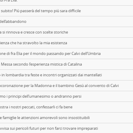
di Fra Elia.
subito! Più passerà del tempo più sara difficile
dell’abbandono
a si rinnova e cresce con scelte storiche
ienza che ha stravolto la mia esistenza
one di fra Elia per il mondo passando per Calvi dell’Umbria
 Messa secondo l’esperienza mistica di Catalina
in lombardia tra feste e incontri organizzati dai mantellati
coronazione per la Madonna e il bambino Gesù al convento di Calvi
mo i principi dell’umanesimo o andranno persi
stra i nostri peccati, confessarli ci fa bene
e famiglie le attenzioni amorevoli sono insostituibili
vvisa sui pericoli futuri per non farci trovare impreparati