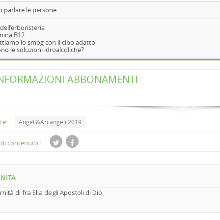
 parlare le persone
dell’erboristeria
amina B12
tiamo lo smog con il cibo adatto
ono le soluzioni idroalcoliche?
NFORMAZIONI ABBONAMENTI
te:
Angeli&Arcangeli 2019
di contenuto :
NITA
rnità di fra Elia degli Apostoli di Dio