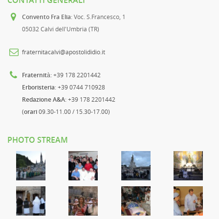
CONTATTI GENERALI
Convento Fra Elia
: Voc. S.Francesco, 1
05032 Calvi dell'Umbria (TR)
fraternitacalvi@apostolididio.it
Fraternità
: +39 178 2201442
Erboristeria
: +39 0744 710928
Redazione A&A
: +39 178 2201442
(
orari
09.30-11.00 / 15.30-17.00)
PHOTO STREAM