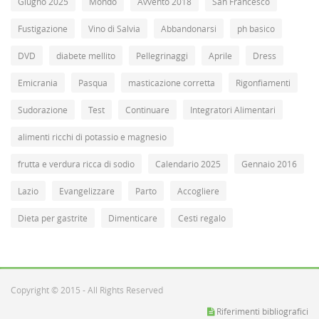
Giugno 2025
Mondo
Avvento 2018
San Francesco
Fustigazione
Vino di Salvia
Abbandonarsi
ph basico
DVD
diabete mellito
Pellegrinaggi
Aprile
Dress
Emicrania
Pasqua
masticazione corretta
Rigonfiamenti
Sudorazione
Test
Continuare
Integratori Alimentari
alimenti ricchi di potassio e magnesio
frutta e verdura ricca di sodio
Calendario 2025
Gennaio 2016
Lazio
Evangelizzare
Parto
Accogliere
Dieta per gastrite
Dimenticare
Cesti regalo
Copyright © 2015 - All Rights Reserved
Riferimenti bibliografici