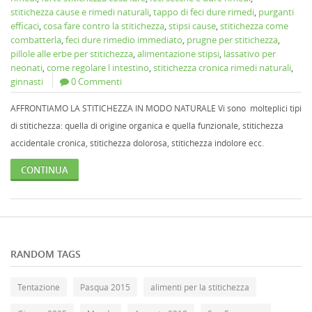
stitichezza cause e rimedi naturali
,
tappo di feci dure rimedi
,
purganti
efficaci
,
cosa fare contro la stitichezza
,
stipsi cause
,
stitichezza come
combatterla
,
feci dure rimedio immediato
,
prugne per stitichezza
,
pillole alle erbe per stitichezza
,
alimentazione stipsi
,
lassativo per
neonati
,
come regolare l intestino
,
stitichezza cronica rimedi naturali
,
ginnasti
0 Commenti
AFFRONTIAMO LA STITICHEZZA IN MODO NATURALE Vi sono molteplici tipi
di stitichezza: quella di origine organica e quella funzionale, stitichezza
accidentale cronica, stitichezza dolorosa, stitichezza indolore ecc.
CONTINUA
RANDOM TAGS
Tentazione
Pasqua 2015
alimenti per la stitichezza