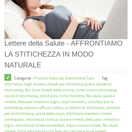
Lettere della Salute - AFFRONTIAMO
LA STITICHEZZA IN MODO
NATURALE
Categorie :
Prodotti Naturali
,
Erboristeria Calvi
Tag :
stitichezza negli anziani
,
rimedi per stitichezza grave
,
lassativo
istantaneo
,
feci dure rimedi della nonna
,
come curare stitichezza
,
cause di stitichezza
,
stitichezza come risolvere
,
feci dure cause e
rimedi
,
dieta per intestino pigro
,
stipsi bambini
,
cosa fare per la
stitichezza
,
lassativi efficaci subito
,
problemi di stitichezza
,
alimenti
per la stitichezza
,
cause della stipsi
,
stitichezza bambini rimedi
omeopatici
,
stitichezza cronica cause e rimedi
,
dieta per l intestino
pigro
,
stitichezza rimedi immediati
,
stipsi cronica rimedi
,
feci dure
rimedi
,
forte stitichezza cosa fare
,
feci secche e dure rimedi
,