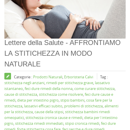
Lettere della Salute - AFFRONTIAMO
LA STITICHEZZA IN MODO
NATURALE
Categorie :
Prodotti Naturali
,
Erboristeria Calvi
Tag :
stitichezza negli anziani
,
rimedi per stitichezza grave
,
lassativo
istantaneo
,
feci dure rimedi della nonna
,
come curare stitichezza
,
cause di stitichezza
,
stitichezza come risolvere
,
feci dure cause e
rimedi
,
dieta per intestino pigro
,
stipsi bambini
,
cosa fare per la
stitichezza
,
lassativi efficaci subito
,
problemi di stitichezza
,
alimenti
per la stitichezza
,
cause della stipsi
,
stitichezza bambini rimedi
omeopatici
,
stitichezza cronica cause e rimedi
,
dieta per l intestino
pigro
,
stitichezza rimedi immediati
,
stipsi cronica rimedi
,
feci dure
rimedi
,
forte stitichezza cosa fare
,
feci secche e dure rimedi
,