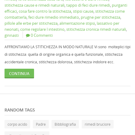
stitichezza cause e rimedi naturali
,
tappo di feci dure rimedi
,
purganti
efficaci
,
cosa fare contro la stitichezza
,
stipsi cause
,
stitichezza come
combatterla
,
feci dure rimedio immediato
,
prugne per stitichezza
,
pillole alle erbe per stitichezza
,
alimentazione stipsi
,
lassativo per
neonati
,
come regolare l intestino
,
stitichezza cronica rimedi naturali
,
ginnasti
0 Commenti
AFFRONTIAMO LA STITICHEZZA IN MODO NATURALE Vi sono molteplici tipi
di stitichezza: quella di origine organica e quella funzionale, stitichezza
accidentale cronica, stitichezza dolorosa, stitichezza indolore ecc.
CONTINUA
RANDOM TAGS
corpo acido
Padre
Bibbliografia
rimedi bruciore