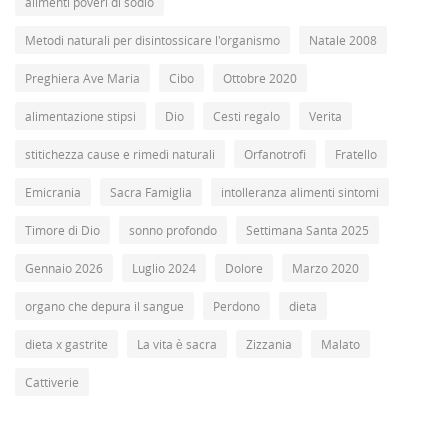
alimenti poveri di sodio
Metodi naturali per disintossicare l'organismo
Natale 2008
Preghiera Ave Maria
Cibo
Ottobre 2020
alimentazione stipsi
Dio
Cesti regalo
Verita
stitichezza cause e rimedi naturali
Orfanotrofi
Fratello
Emicrania
Sacra Famiglia
intolleranza alimenti sintomi
Timore di Dio
sonno profondo
Settimana Santa 2025
Gennaio 2026
Luglio 2024
Dolore
Marzo 2020
organo che depura il sangue
Perdono
dieta
dieta x gastrite
La vita è sacra
Zizzania
Malato
Cattiverie