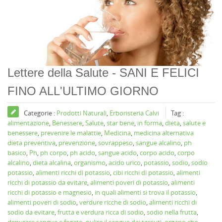
Lettere della Salute - SANI E FELICI
FINO ALL'ULTIMO GIORNO
Categorie :
Prodotti Naturali
,
Erboristeria Calvi
Tag :
alimentazione
,
Benessere
,
Salute
,
star bene
,
in forma
,
dieta
,
salute e
benessere
,
prevenire le malattie
,
Medicina
,
medicina alternativa
dieta preventiva
,
prevenzione
,
sovrappeso
,
sangue alcalino
,
ph
basico
,
Ph
,
ph corpo
,
ph acido
,
sangue acido
,
corpo acido
,
corpo
alcalino
,
dieta alcalina
,
organismo
,
acido urico
,
potassio
,
sodio
,
sodio
potassio
,
alimenti ricchi di potassio
,
cibi ricchi di potassio
,
alimenti
ricchi di potassio da evitare
,
alimenti poveri di potassio
,
alimenti
ricchi di potassio e magnesio
,
in quali alimenti si trova il potassio
,
alimenti poveri di sodio
,
verdure ricche di sodio
,
alimenti ricchi di
sodio da evitare
,
frutta e verdura ricca di sodio
,
sodio nella frutta
,