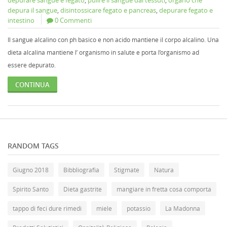
depurare sangue e fegato
,
pulire il sangue dai tessuti
,
organo che
depura il sangue
,
disintossicare fegato e pancreas
,
depurare fegato e
intestino
0 Commenti
Il sangue alcalino con ph basico e non acido mantiene il corpo alcalino. Una
dieta alcalina mantiene l’ organismo in salute e porta l’organismo ad
essere depurato.
CONTINUA
RANDOM TAGS
Giugno 2018
Bibbliografia
Stigmate
Natura
Spirito Santo
Dieta gastrite
mangiare in fretta cosa comporta
tappo di feci dure rimedi
miele
potassio
La Madonna