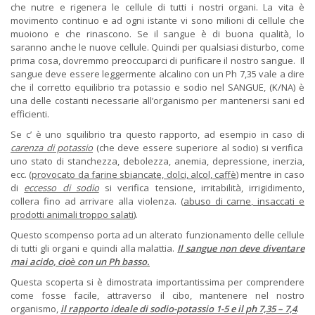
che nutre e rigenera le cellule di tutti i nostri organi. La vita è
movimento continuo e ad ogni istante vi sono milioni di cellule che
muoiono e che rinascono. Se il sangue è di buona qualità, lo
saranno anche le nuove cellule. Quindi per qualsiasi disturbo, come
prima cosa, dovremmo preoccuparci di purificare il nostro sangue. Il
sangue deve essere leggermente alcalino con un Ph 7,35 vale a dire
che il corretto equilibrio tra potassio e sodio nel SANGUE, (K/NA) è
una delle costanti necessarie all’organismo per mantenersi sani ed
efficienti.
Se c’ è uno squilibrio tra questo rapporto, ad esempio in caso di
carenza di potassio
(che deve essere superiore al sodio) si verifica
uno stato di stanchezza, debolezza, anemia, depressione, inerzia,
ecc. (
provocato da farine sbiancate, dolci, alcol, caffè
) mentre in caso
di
eccesso di sodio
si verifica tensione, irritabilità, irrigidimento,
collera fino ad arrivare alla violenza. (
abuso di carne, insaccati e
prodotti animali troppo salati
).
Questo scompenso porta ad un alterato funzionamento delle cellule
di tutti gli organi e quindi alla malattia.
Il sangue non deve diventare
mai acido, cioè con un Ph basso.
Questa scoperta si è dimostrata importantissima per comprendere
come fosse facile, attraverso il cibo, mantenere nel nostro
organismo,
il rapporto ideale di sodio-potassio 1-5 e il ph 7,35 – 7,4
.