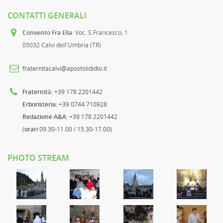
CONTATTI GENERALI
Convento Fra Elia
: Voc. S.Francesco, 1
05032 Calvi dell'Umbria (TR)
fraternitacalvi@apostolididio.it
Fraternità
: +39 178 2201442
Erboristeria
: +39 0744 710928
Redazione A&A
: +39 178 2201442
(
orari
09.30-11.00 / 15.30-17.00)
PHOTO STREAM