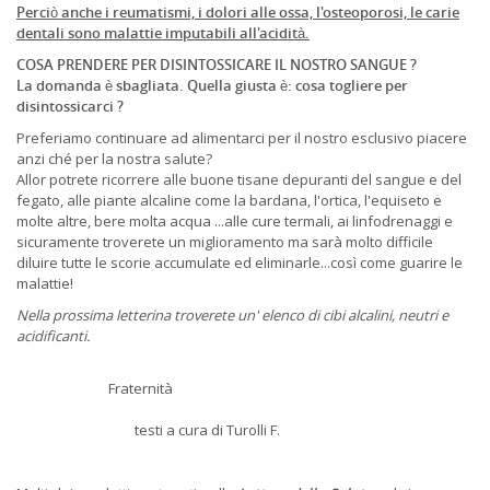
Perciò anche i reumatismi, i dolori alle ossa, l'osteoporosi, le carie
dentali sono malattie imputabili all'acidità.
COSA PRENDERE PER DISINTOSSICARE IL NOSTRO SANGUE ?
La domanda è sbagliata. Quella giusta è: cosa togliere per
disintossicarci ?
Preferiamo continuare ad alimentarci per il nostro esclusivo piacere
anzi ché per la nostra salute?
Allor potrete ricorrere alle buone tisane depuranti del sangue e del
fegato, alle piante alcaline come la bardana, l'ortica, l'equiseto e
molte altre, bere molta acqua ...alle cure termali, ai linfodrenaggi e
sicuramente troverete un miglioramento ma sarà molto difficile
diluire tutte le scorie accumulate ed eliminarle...così come guarire le
malattie!
Nella prossima letterina troverete un' elenco di cibi alcalini, neutri e
acidificanti.
Fraternità
testi a cura di Turolli F.