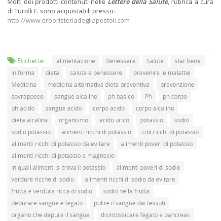
Molti dei prodotti contenuti nelle
Lettere della Salute
, rubrica a cura
di Turolli F. sono acquistabili presso:
http://www.erboristeriadegliapostoli.com
Etichette:
alimentazione
Benessere
Salute
star bene
in forma
dieta
salute e benessere
prevenire le malattie
Medicina
medicina alternativa dieta preventiva
prevenzione
sovrappeso
sangue alcalino
ph basico
Ph
ph corpo
ph acido
sangue acido
corpo acido
corpo alcalino
dieta alcalina
organismo
acido urico
potassio
sodio
sodio potassio
alimenti ricchi di potassio
cibi ricchi di potassio
alimenti ricchi di potassio da evitare
alimenti poveri di potassio
alimenti ricchi di potassio e magnesio
in quali alimenti si trova il potassio
alimenti poveri di sodio
verdure ricche di sodio
alimenti ricchi di sodio da evitare
frutta e verdura ricca di sodio
sodio nella frutta
depurare sangue e fegato
pulire il sangue dai tessuti
organo che depura il sangue
disintossicare fegato e pancreas