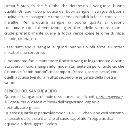
Ormai è stabilito che è il cibo che determina il sangue di buona
qualità. Un buon cibo produce del buon sangue. Il sangue di buona
qualità attrae l'ossigeno e rende meno probabili la fatica cronica e le
malattie. Per produrre sangue di buona qualità si devono
consumare con l'alimentazione giornaliera delle verdure cotte e
crude preferibilmente quelle a foglia verde come le cime di rapa,
bietole, cicoria, ecc.
Esse riattivano il sangue e quindi hanno un'influenza sull'intero
metabolismo corporeo.
E' veramente facile mantenere il nostro sangue leggermente alcalino
attraverso il cibo:
mangiando moderatamente un po' di tutto ciò che
è buono e “combinando” cibi compatti (cereali, carne, pesce) con
quelli acquosi (verdura frutta) secondo le esigenze della nostra
salute.
PERICOLI DEL SANGUE ACIDO
Quando il sangue si riempie di sostanze acidificanti,
tanto maggiore
è il consumo di riserve minerali
dell'organismo, capaci di
neutralizzare gli acidi.
Questo riguarda in particolar modo il CALCIO, che viene così sottratto
ai tessuti e alle ossa e anche al cuoio capelluto. Troppa acidità
equivale a distruggere il calcio.