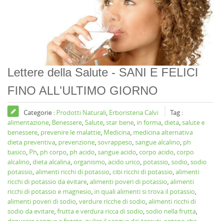
Lettere della Salute - SANI E FELICI
FINO ALL'ULTIMO GIORNO
Categorie :
Prodotti Naturali
,
Erboristeria Calvi
Tag :
alimentazione
,
Benessere
,
Salute
,
star bene
,
in forma
,
dieta
,
salute e
benessere
,
prevenire le malattie
,
Medicina
,
medicina alternativa
dieta preventiva
,
prevenzione
,
sovrappeso
,
sangue alcalino
,
ph
basico
,
Ph
,
ph corpo
,
ph acido
,
sangue acido
,
corpo acido
,
corpo
alcalino
,
dieta alcalina
,
organismo
,
acido urico
,
potassio
,
sodio
,
sodio
potassio
,
alimenti ricchi di potassio
,
cibi ricchi di potassio
,
alimenti
ricchi di potassio da evitare
,
alimenti poveri di potassio
,
alimenti
ricchi di potassio e magnesio
,
in quali alimenti si trova il potassio
,
alimenti poveri di sodio
,
verdure ricche di sodio
,
alimenti ricchi di
sodio da evitare
,
frutta e verdura ricca di sodio
,
sodio nella frutta
,