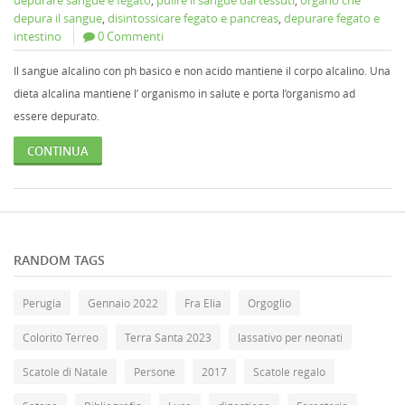
depurare sangue e fegato
,
pulire il sangue dai tessuti
,
organo che
depura il sangue
,
disintossicare fegato e pancreas
,
depurare fegato e
intestino
0 Commenti
Il sangue alcalino con ph basico e non acido mantiene il corpo alcalino. Una
dieta alcalina mantiene l’ organismo in salute e porta l’organismo ad
essere depurato.
CONTINUA
RANDOM TAGS
Perugia
Gennaio 2022
Fra Elia
Orgoglio
Colorito Terreo
Terra Santa 2023
lassativo per neonati
Scatole di Natale
Persone
2017
Scatole regalo