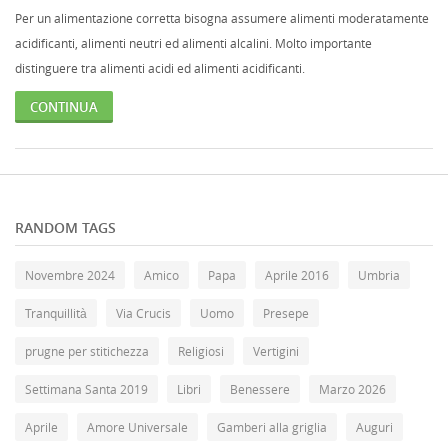
Per un alimentazione corretta bisogna assumere alimenti moderatamente
acidificanti, alimenti neutri ed alimenti alcalini. Molto importante
distinguere tra alimenti acidi ed alimenti acidificanti.
CONTINUA
RANDOM TAGS
Novembre 2024
Amico
Papa
Aprile 2016
Umbria
Tranquillità
Via Crucis
Uomo
Presepe
prugne per stitichezza
Religiosi
Vertigini
Settimana Santa 2019
Libri
Benessere
Marzo 2026
Aprile
Amore Universale
Gamberi alla griglia
Auguri