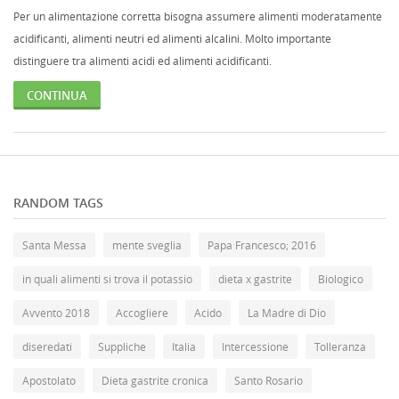
Per un alimentazione corretta bisogna assumere alimenti moderatamente
acidificanti, alimenti neutri ed alimenti alcalini. Molto importante
distinguere tra alimenti acidi ed alimenti acidificanti.
CONTINUA
RANDOM TAGS
Santa Messa
mente sveglia
Papa Francesco; 2016
in quali alimenti si trova il potassio
dieta x gastrite
Biologico
Avvento 2018
Accogliere
Acido
La Madre di Dio
diseredati
Suppliche
Italia
Intercessione
Tolleranza
Apostolato
Dieta gastrite cronica
Santo Rosario