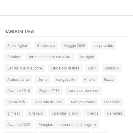
RANDOM TAGS
Sonni Agitati
Giovinezza
Maggio 2026
corpo acido
Cefalee
forte stitichezza cosa fare
Vertigini
Secrezione di sudore
Cibo ricco di fibre
Elisir
potassio
Antiossidanti
Uomo
cibi gastrite
Amaro
Razza
Avvento 2018
Giugno 2016
canna da zucchero
iperacidità
La parola di Gesù
Manipolazione
Facebook
ginnasti
Cristiani
Calendari di Dio
Ricerca
Cammini
Avvento 2023
Mangiare lentamente fa dimagrire