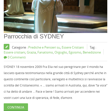
Parrocchia di SYDNEY
Categorie :
Prediche e Pensieri su
,
Essere Cristiani
Tag :
Essere cristiani
,
Grazia
,
Fanatismo
,
Orgoglio
,
Egoismo
,
Benedizione
0 Commenti
SYDNEY 18 novembre 2009 Fra Elia nel suo peregrinare per il mondo ha
lasciato questa testimonianza nella grande città di Sydney perché anche in
questo continente così particolare, variegato e multietnico si ravvivasse la
scintilla del Cristianesimo. « … siamo arrivati in Australia, qui, dove “la voce”
ci ha detto di andare ... Pace e bene ! Siamo arrivati per accendere nei
vostri cuori una luce di speranza, di fede, d’amore.
CONTINUA