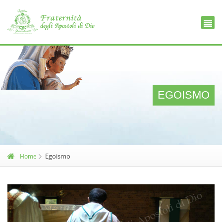
Ce
D
EGOISMO
Egoismo
Home