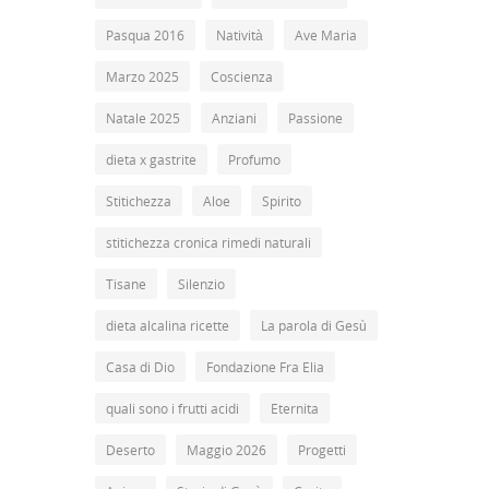
Pasqua 2016
Natività
Ave Maria
Marzo 2025
Coscienza
Natale 2025
Anziani
Passione
dieta x gastrite
Profumo
Stitichezza
Aloe
Spirito
stitichezza cronica rimedi naturali
Tisane
Silenzio
dieta alcalina ricette
La parola di Gesù
Casa di Dio
Fondazione Fra Elia
quali sono i frutti acidi
Eternita
Deserto
Maggio 2026
Progetti