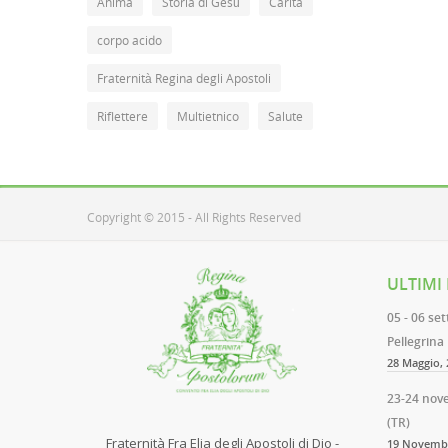
Anima
Storia di Gesù
Carita
corpo acido
Fraternità Regina degli Apostoli
Riflettere
Multietnico
Salute
Copyright © 2015 - All Rights Reserved
ULTIMI
05 - 06 se
Pellegrina
28 Maggio, 
23-24 nov
(TR)
Fraternità Fra Elia degli Apostoli di Dio -
19 Novembr