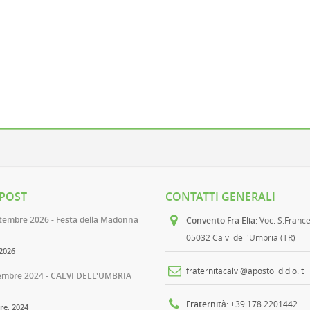
 POST
CONTATTI GENERALI
ttembre 2026 - Festa della Madonna
Convento Fra Elia
: Voc. S.Franc
05032 Calvi dell'Umbria (TR)
2026
fraternitacalvi@apostolididio.it
embre 2024 - CALVI DELL'UMBRIA
Fraternità
: +39 178 2201442
e, 2024