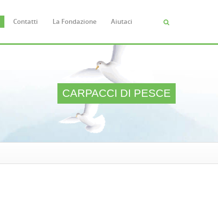
Contatti
La Fondazione
Aiutaci
Cerca
FORM
DI
RICERC
CARPACCI DI PESCE