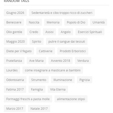
RANDOM TAGS
Giugno 2026
Sedentarietà e cibo troppo ricco di zuccheri
Benessere
Nascita
Memoria
Popolo di Dio
Umanità
Olio gentile
Credo
Assisi
Angelo
Esercizi Spirituali
Maggio 2020
Spirito
pulire il sangue dai tessuti
Diete per il fegato
Cattiverie
Prodotti Erboristici
Fratellanza
Ave Maria
Avvento 2018
Verdura
Lourdes
come insegnare a masticare ai bambini
Odontoiatria
Strumento
Illuminazione
Pigrizia
Fatima 2017
Famiglia
Vita Eterna
Formaggi freschi a pasta molle
alimentazione stipsi
Marzo 2017
Natale 2017