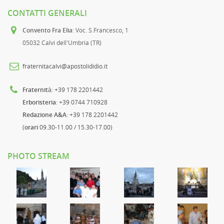
CONTATTI GENERALI
Convento Fra Elia
: Voc. S.Francesco, 1
05032 Calvi dell'Umbria (TR)
fraternitacalvi@apostolididio.it
Fraternità
: +39 178 2201442
Erboristeria
: +39 0744 710928
Redazione A&A
: +39 178 2201442
(
orari
09.30-11.00 / 15.30-17.00)
PHOTO STREAM