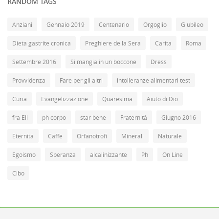
RANDOM TAGS
Anziani
Gennaio 2019
Centenario
Orgoglio
Giubileo
Dieta gastrite cronica
Preghiere della Sera
Carita
Roma
Settembre 2016
Si mangia in un boccone
Dress
Provvidenza
Fare per gli altri
intolleranze alimentari test
Curia
Evangelizzazione
Quaresima
Aiuto di Dio
fra Eli
ph corpo
star bene
Fraternità
Giugno 2016
Eternita
Caffe
Orfanotrofi
Minerali
Naturale
Egoismo
Speranza
alcalinizzante
Ph
On Line
Cibo