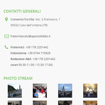
CONTATTI GENERALI
Convento Fra Elia
: Voc. S.Francesco, 1
05032 Calvi dell'Umbria (TR)
fraternitacalvi@apostolididio.it
Fraternità
: +39 178 2201442
Erboristeria
: +39 0744 710928
Redazione A&A
: +39 178 2201442
(
orari
09.30-11.00 / 15.30-17.00)
PHOTO STREAM