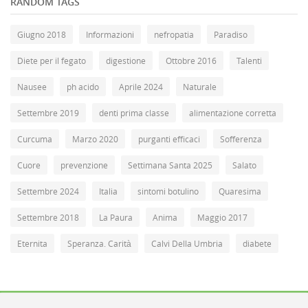
RANDOM TAGS
Giugno 2018
Informazioni
nefropatia
Paradiso
Diete per il fegato
digestione
Ottobre 2016
Talenti
Nausee
ph acido
Aprile 2024
Naturale
Settembre 2019
denti prima classe
alimentazione corretta
Curcuma
Marzo 2020
purganti efficaci
Sofferenza
Cuore
prevenzione
Settimana Santa 2025
Salato
Settembre 2024
Italia
sintomi botulino
Quaresima
Settembre 2018
La Paura
Anima
Maggio 2017
Eternita
Speranza. Carità
Calvi Della Umbria
diabete