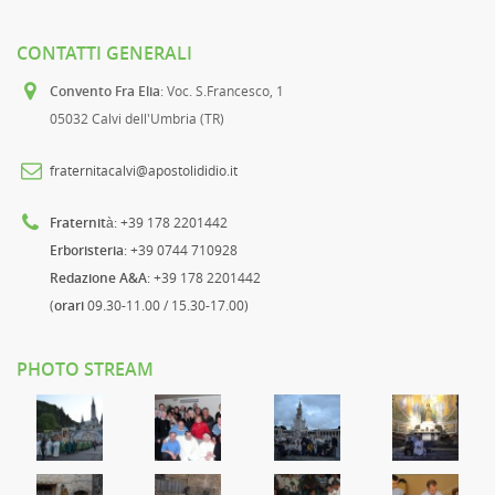
CONTATTI GENERALI
Convento Fra Elia
: Voc. S.Francesco, 1
05032 Calvi dell'Umbria (TR)
fraternitacalvi@apostolididio.it
Fraternità
: +39 178 2201442
Erboristeria
: +39 0744 710928
Redazione A&A
: +39 178 2201442
(
orari
09.30-11.00 / 15.30-17.00)
PHOTO STREAM