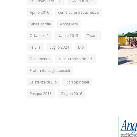
Erboristeria Antica
Avvento 2023
Aprile 2016
come curare stitichezza
Misericordia
Accogliere
Orfanotrofi
Natale 2015
Tisane
Fa Elia
Luglio 2024
Dio
Documento
stipsi cronica rimedi
Fraternità degli apostoli
Esistenza di Dio
Ritiri Spirituali
Pasqua 2016
Giugno 2016