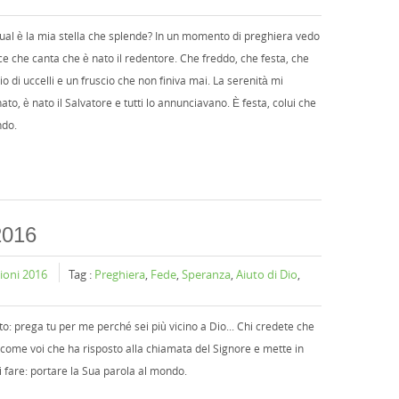
 qual è la mia stella che splende? In un momento di preghiera vedo
ce che canta che è nato il redentore. Che freddo, che festa, che
o di uccelli e un fruscio che non fi­niva mai. La serenità mi
nato, è nato il Salvatore e tutti lo annunciavano. È festa, colui che
ndo.
2016
sioni 2016
Tag :
Preghiera
,
Fede
,
Speranza
,
Aiuto di Dio
,
o: prega tu per me perché sei più vicino a Dio... Chi credete che
ome voi che ha risposto alla chiamata del Signore e mette in
di fare: portare la Sua parola al mondo.