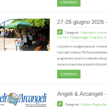
CONTINUA
27-28 giugno 2026
Categorie :
Calendario Incontr
Incontri
,
Pellegrinaggi
,
Preghiera
,
S
L'incontro si svolgerà presso: Convent
Calvi dell'Umbria (TR) Presumibilmente
programma.L'orario si intende indicat
numero di persone presenti all'incont
CONTINUA
Angeli & Arcangeli 
Categorie :
Edizioni Regina A