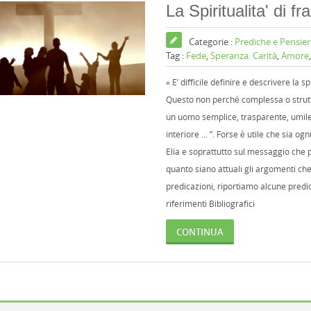
La Spiritualita' di fra
Categorie :
Prediche e Pensier
Tag :
Fede
,
Speranza. Carità
,
Amore
« E’ difficile definire e descrivere la s
Questo non perché complessa o strutt
un uomo semplice, trasparente, umile
interiore ... ”. Forse è utile che sia o
Elia e soprattutto sul messaggio che pe
quanto siano attuali gli argomenti ch
predicazioni, riportiamo alcune prediche
riferimenti Bibliografici
CONTINUA