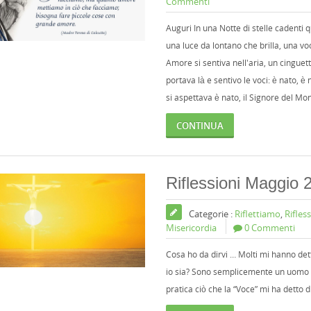
Commenti
Auguri In una Notte di stelle cadenti
una luce da lontano che brilla, una vo
Amore si sentiva nell'aria, un cinguetti
portava là e sentivo le voci: è nato, è 
si aspettava è nato, il Signore del Mo
CONTINUA
Riflessioni Maggio 
Categorie :
Riflettiamo
,
Rifles
Misericordia
0 Commenti
Cosa ho da dirvi … Molti mi hanno dett
io sia? Sono semplicemente un uomo c
pratica ciò che la “Voce” mi ha detto 