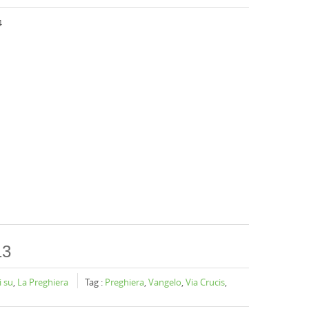
4
13
i su
,
La Preghiera
Tag :
Preghiera
,
Vangelo
,
Via Crucis
,