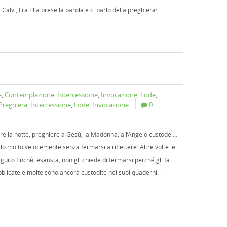
Calvi, Fra Elia prese la parola e ci parlo della preghiera:
e
,
Contemplazione
,
Intercessione
,
Invocazione
,
Lode
,
Preghiera
,
Intercessione
,
Lode
,
Invocazione
0
olare la notte, preghiere a Gesù, la Madonna, all’Angelo custode …
llo molto velocemente senza fermarsi a riflettere. Altre volte le
eguito finché, esausta, non gli chiede di fermarsi perché gli fa
licate e molte sono ancora custodite nei suoi quaderni. .