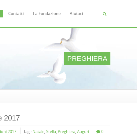
Contatti
La Fondazione
Aiutaci
Cerca
FORM
DI
RICERC
PREGHIERA
e 2017
sioni 2017
Tag :
Natale
,
Stella
,
Preghiera
,
Auguri
0