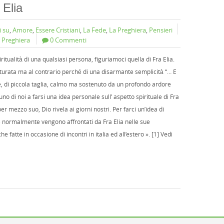
 Elia
i su
,
Amore
,
Essere Cristiani
,
La Fede
,
La Preghiera
,
Pensieri
,
Preghiera
0 Commenti
piritualità di una qualsiasi persona, figuriamoci quella di Fra Elia.
urata ma al contrario perché di una disarmante semplicità “… E
, di piccola taglia, calmo ma sostenuto da un profondo ardore
gnuno di noi a farsi una idea personale sull’ aspetto spirituale di Fra
r mezzo suo, Dio rivela ai giorni nostri. Per farci un’idea di
e normalmente vengono affrontati da Fra Elia nelle sue
 fatte in occasione di incontri in italia ed all’estero ». [1] Vedi