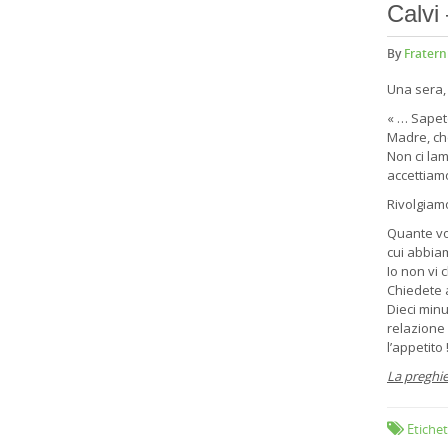
Calvi
By
Fratern
Una sera, 
« … Sapete
Madre, c
Non ci la
accettiamo
Rivolgiamo
Quante vol
cui abbia
Io non vi 
Chiedete 
Dieci minu
relazione 
l’appetito 
La preghie
Etichet