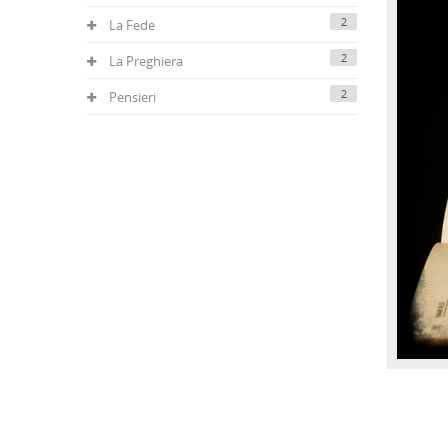
2
La Fede
2
La Preghiera
2
Pensieri