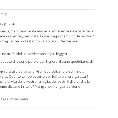
nt(s)
preghiera:
e di Gesù, ma ci rammenta anche le sofferenze nascoste della
ene in silenzio, nascosta. Come sopportiamo noi le nostre ?
l’ingiustizia protestando verso Dio ? Perché non
 nostri fardelli ci sembreranno più leggeri.
n sapete che sono parole del Signore, il pane quotidiano, di
hiera alla settimana. Vi chiedo soltanto dieci minuti.
bierà. Quanto tempo occorre per fumare una sigaretta ?
e la vita della vostra famiglia, dei vostri figli e anche la
te come diciamo in Italia? Mangiano, mangiando viene
Dio si consoliderà.