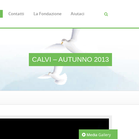
Contatti
La Fondazione
Aiutaci
Cerca
FORM
DI
RICERC
CALVI – AUTUNNO 2013
Media
Gallery