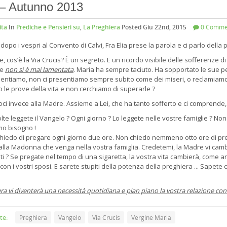
 – Autunno 2013
ita
In
Prediche e Pensieri su
,
La Preghiera
Posted Giu 22nd, 2015
0 Comme
dopo i vespri al Convento di Calvi, Fra Elia prese la parola e ci parlo della 
, cos’è la Via Crucis? È un segreto. E un ricordo visibile delle sofferenz
he
non si è mai lamentata
. Maria ha sempre taciuto. Ha sopportato le sue p
mentiamo, non ci presentiamo sempre subito come dei miseri, o reclamiamo 
 le prove della vita e non cerchiamo di superarle ?
ci invece alla Madre. Assieme a Lei, che ha tanto sofferto e ci comprende, i
te leggete il Vangelo ? Ogni giorno ? Lo leggete nelle vostre famiglie ? No
mo bisogno !
chiedo di pregare ogni giorno due ore. Non chiedo nemmeno otto ore di preg
alla Madonna che venga nella vostra famiglia. Credetemi, la Madre vi cam
ti ? Se pregate nel tempo di una sigaretta, la vostra vita cambierà, come anch
con i vostri sposi. E sarete stupiti della potenza della preghiera ... Sape
!
ra vi diventerà una necessità quotidiana e pian piano la vostra relazione con 
te:
Preghiera
Vangelo
Via Crucis
Vergine Maria