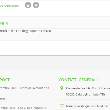
di contenuto :
NITA
rnità di fra Elia degli Apostoli di Dio
 POST
CONTATTI GENERALI
ttembre 2026 - Festa della Madonna
Convento Fra Elia
: Voc. S.Franc
05032 Calvi dell'Umbria (TR)
2026
fraternitacalvi@apostolididio.it
embre 2024 - CALVI DELL'UMBRIA