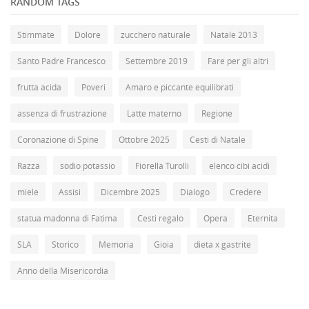
RANDOM TAGS
Stimmate
Dolore
zucchero naturale
Natale 2013
Santo Padre Francesco
Settembre 2019
Fare per gli altri
frutta acida
Poveri
Amaro e piccante equilibrati
assenza di frustrazione
Latte materno
Regione
Coronazione di Spine
Ottobre 2025
Cesti di Natale
Razza
sodio potassio
Fiorella Turolli
elenco cibi acidi
miele
Assisi
Dicembre 2025
Dialogo
Credere
statua madonna di Fatima
Cesti regalo
Opera
Eternita
SLA
Storico
Memoria
Gioia
dieta x gastrite
Anno della Misericordia