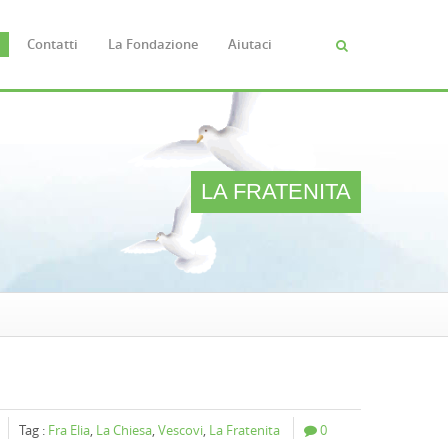
Contatti
La Fondazione
Aiutaci
Cerca
FORM
DI
RICERC
LA FRATENITA
Tag :
Fra Elia
,
La Chiesa
,
Vescovi
,
La Fratenita
0