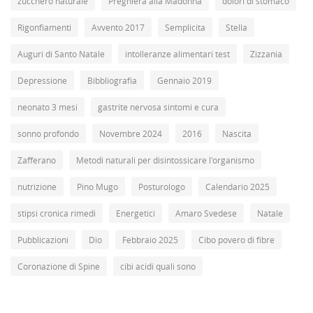
zucchero naturale
Preghiera alla Madonna
dolori di stomaco
Rigonfiamenti
Avvento 2017
Semplicita
Stella
Auguri di Santo Natale
intolleranze alimentari test
Zizzania
Depressione
Bibbliografia
Gennaio 2019
neonato 3 mesi
gastrite nervosa sintomi e cura
sonno profondo
Novembre 2024
2016
Nascita
Zafferano
Metodi naturali per disintossicare l'organismo
nutrizione
Pino Mugo
Posturologo
Calendario 2025
stipsi cronica rimedi
Energetici
Amaro Svedese
Natale
Pubblicazioni
Dio
Febbraio 2025
Cibo povero di fibre
Coronazione di Spine
cibi acidi quali sono