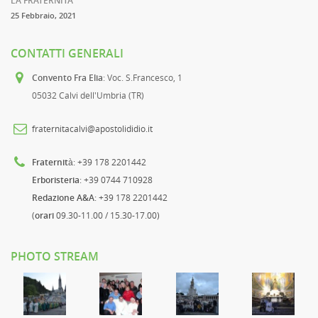
LA FRATERNITA
25 Febbraio, 2021
CONTATTI GENERALI
Convento Fra Elia
: Voc. S.Francesco, 1
05032 Calvi dell'Umbria (TR)
fraternitacalvi@apostolididio.it
Fraternità
: +39 178 2201442
Erboristeria
: +39 0744 710928
Redazione A&A
: +39 178 2201442
(
orari
09.30-11.00 / 15.30-17.00)
PHOTO STREAM