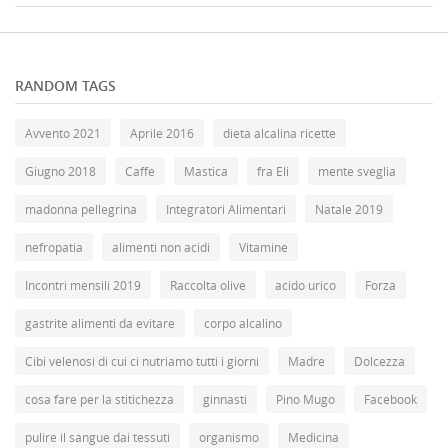
RANDOM TAGS
Avvento 2021
Aprile 2016
dieta alcalina ricette
Giugno 2018
Caffe
Mastica
fra Eli
mente sveglia
madonna pellegrina
Integratori Alimentari
Natale 2019
nefropatia
alimenti non acidi
Vitamine
Incontri mensili 2019
Raccolta olive
acido urico
Forza
gastrite alimenti da evitare
corpo alcalino
Cibi velenosi di cui ci nutriamo tutti i giorni
Madre
Dolcezza
cosa fare per la stitichezza
ginnasti
Pino Mugo
Facebook
pulire il sangue dai tessuti
organismo
Medicina