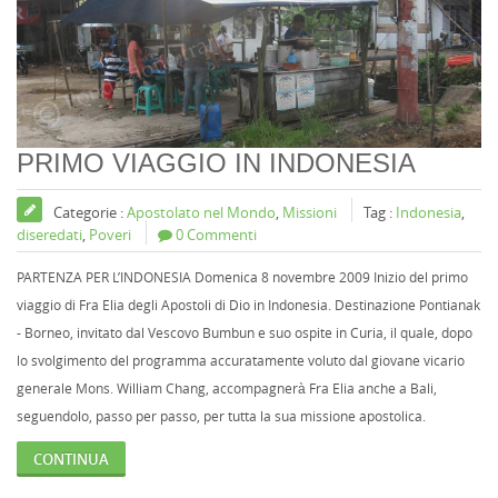
PRIMO VIAGGIO IN INDONESIA
Categorie :
Apostolato nel Mondo
,
Missioni
Tag :
Indonesia
,
diseredati
,
Poveri
0 Commenti
PARTENZA PER L’INDONESIA Domenica 8 novembre 2009 Inizio del primo
viaggio di Fra Elia degli Apostoli di Dio in Indonesia. Destinazione Pontianak
- Borneo, invitato dal Vescovo Bumbun e suo ospite in Curia, il quale, dopo
lo svolgimento del programma accuratamente voluto dal giovane vicario
generale Mons. William Chang, accompagnerà Fra Elia anche a Bali,
seguendolo, passo per passo, per tutta la sua missione apostolica.
CONTINUA