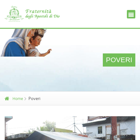
Ce
D
POVERI
Poveri
Home