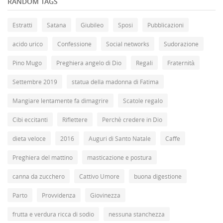
RANDOM TAGS
Estratti
Satana
Giubileo
Sposi
Pubblicazioni
acido urico
Confessione
Social networks
Sudorazione
Pino Mugo
Preghiera angelo di Dio
Regali
Fraternità
Settembre 2019
statua della madonna di Fatima
Mangiare lentamente fa dimagrire
Scatole regalo
Cibi eccitanti
Riflettere
Perchè credere in Dio
dieta veloce
2016
Auguri di Santo Natale
Caffe
Preghiera del mattino
masticazione e postura
canna da zucchero
Cattivo Umore
buona digestione
Parto
Provvidenza
Giovinezza
frutta e verdura ricca di sodio
nessuna stanchezza