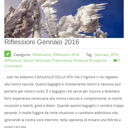
Riflessioni Gennaio 2016
Categorie :
Riflettiamo
,
Riflessioni 2016
Tag :
Gennaio
,
2016
,
Riflessioni
,
Spunti Spirituali
,
Prepotenza
,
Violenza
,
Arroganza
0
Commenti
…tutti noi abbiamo il BAGAGLIO DELLA VITA che il Signore ci ha regalato
alla nostra nascita. Questo bagaglio è strettamente nostro e nessuno può
portarlo per nostro conto. È il bagaglio che serve per riuscire a diventare
forti, esperienze necessarie alla nostra crescita e comprensione, le nostre
vocazioni e talenti, gioie e dolori. Quando questo bagaglio ci sembra troppo
pesante, è inutile fuggire da certe situazioni, o cambiare addirittura vita
ignorando la nostra voce interiore, nella speranza di trovare una felicità a
lungo cercata.