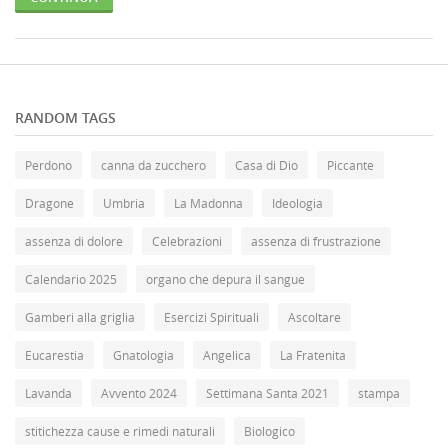
RANDOM TAGS
Perdono
canna da zucchero
Casa di Dio
Piccante
Dragone
Umbria
La Madonna
Ideologia
assenza di dolore
Celebrazioni
assenza di frustrazione
Calendario 2025
organo che depura il sangue
Gamberi alla griglia
Esercizi Spirituali
Ascoltare
Eucarestia
Gnatologia
Angelica
La Fratenita
Lavanda
Avvento 2024
Settimana Santa 2021
stampa
stitichezza cause e rimedi naturali
Biologico