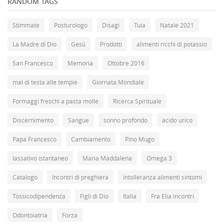
RANDOM TAGS
Stimmate
Posturologo
Disagi
Tuia
Natale 2021
La Madre di Dio
Gesù
Prodotti
alimenti ricchi di potassio
San Francesco
Memoria
Ottobre 2016
mal di testa alle tempie
Giornata Mondiale
Formaggi freschi a pasta molle
Ricerca Spirituale
Discernimento
Sangue
sonno profondo
acido urico
Papa Francesco
Cambiamento
Pino Mugo
lassativo istantaneo
Maria Maddalena
Omega 3
Catalogo
Incontri di preghiera
intolleranza alimenti sintomi
Tossicodipendenza
Figli di Dio
Italia
Fra Elia incontri
Odontoiatria
Forza