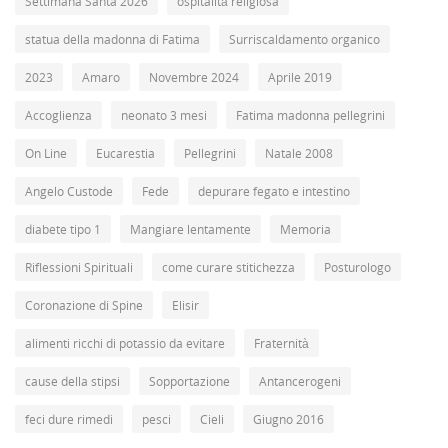
Settimana Santa 2026
ospitalità religiosa
statua della madonna di Fatima
Surriscaldamento organico
2023
Amaro
Novembre 2024
Aprile 2019
Accoglienza
neonato 3 mesi
Fatima madonna pellegrini
On Line
Eucarestia
Pellegrini
Natale 2008
Angelo Custode
Fede
depurare fegato e intestino
diabete tipo 1
Mangiare lentamente
Memoria
Riflessioni Spirituali
come curare stitichezza
Posturologo
Coronazione di Spine
Elisir
alimenti ricchi di potassio da evitare
Fraternità
cause della stipsi
Sopportazione
Antancerogeni
feci dure rimedi
pesci
Cieli
Giugno 2016