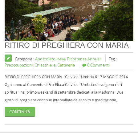
RITIRO DI PREGHIERA CON MARIA
Categorie :
Apostolato Italia
,
Ricorrenze Annuali
Tag :
Preoccupazioni
,
Chiacchiere
,
Cattiverie
0 Commenti
RITIRO DI PREGHIERA CON MARIA Calvi dell’Umbria 6 - 7 MAGGIO 2014
Ogni anno al Convento di Fra Elia a Calvi dell‘Umbria si svolgono ritiri
spirituali nel primo weekend di settembre dedicati alla Madonna. Due
giorni di preghiere continue intervallate da ascolto e meditazione.
CONTINUA