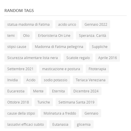
RANDOM TAGS
statua madonna di Fatima
acido urico
Gennaio 2022
temi
Olio
Erboristeria On Line
Speranza. Carità
stipsi cause
Madonna di Fatima pellegrina
Suppliche
Sicurezza alimentare lista nera
Scatole regalo
Aprile 2016
Settembre 2021
masticazione e postura
Fitoterapia
Invidia
Acido
sodio potassio
Teriaca Veneziana
Eucarestia
Mente
Eternita
Dicembre 2024
Ottobre 2018
Tuniche
Settimana Santa 2019
cause della stipsi
Molinatura a freddo
Gennaio
lassativi efficaci subito
Eutanasia
glicemia