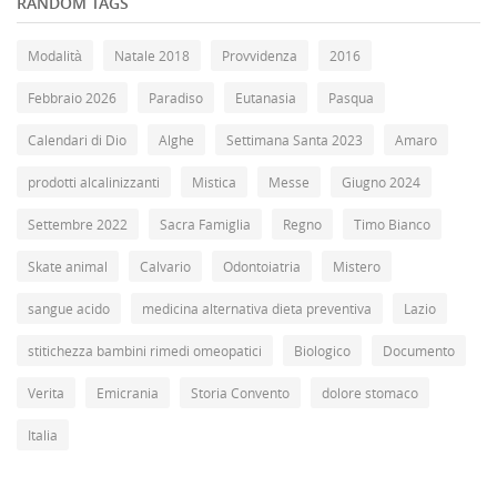
RANDOM TAGS
Modalità
Natale 2018
Provvidenza
2016
Febbraio 2026
Paradiso
Eutanasia
Pasqua
Calendari di Dio
Alghe
Settimana Santa 2023
Amaro
prodotti alcalinizzanti
Mistica
Messe
Giugno 2024
Settembre 2022
Sacra Famiglia
Regno
Timo Bianco
Skate animal
Calvario
Odontoiatria
Mistero
sangue acido
medicina alternativa dieta preventiva
Lazio
stitichezza bambini rimedi omeopatici
Biologico
Documento
Verita
Emicrania
Storia Convento
dolore stomaco
Italia