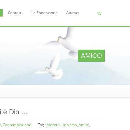
Contatti
La Fondazione
Aiutaci
Cerca
FORM
DI
RICERC
AMICO
 è Dio ...
e
,
Contemplazione
Tag :
Mistero
,
Universo
,
Amico
,