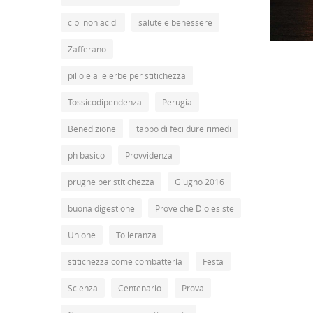
cibi non acidi
salute e benessere
Zafferano
pillole alle erbe per stitichezza
Tossicodipendenza
Perugia
Benedizione
tappo di feci dure rimedi
ph basico
Provvidenza
prugne per stitichezza
Giugno 2016
buona digestione
Prove che Dio esiste
Unione
Tolleranza
stitichezza come combatterla
Festa
Scienza
Centenario
Prova