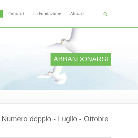
Contatti
La Fondazione
Aiutaci
Cerca
FORM
DI
RICERC
ABBANDONARSI
- Numero doppio - Luglio - Ottobre