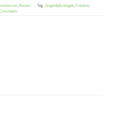
postolorum
,
Riviste
Tag :
Angeli&Arcangeli
,
Credere
,
 Commenti