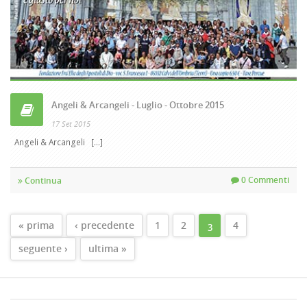
Angeli & Arcangeli - Luglio - Ottobre 2015
17 Set 2015
Angeli & Arcangeli [...]
0 Commenti
Continua
PAGINE
« prima
‹ precedente
1
2
4
3
seguente ›
ultima »