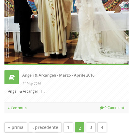
Angeli & Arcangeli - Marzo - Aprile 2016
11 Mag 2016
Angeli & Arcangeli [...]
0 Commenti
Continua
PAGINE
« prima
‹ precedente
1
3
4
2