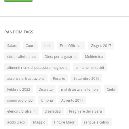
RANDOM TAGS
Salato
Cuore
Lode
Erbe Officinali
Giugno 2017
cibi alcalini elenco
Dieta per la gastrite
Multietnico
alimenti ricchi di potassio e magnesio
alimenti non acidi
assenza di frustrazione
Rosario
Settembre 2016
Febbraio 2022
Distratto
mal di testa alle tempie
Cielo
sonno profondo
Umbria
Avvento 2017
elenco cibi alcalini
diseredati
Preghiere della Sera
acido urico
Maggio
Tinture Madri
sangue alcalino