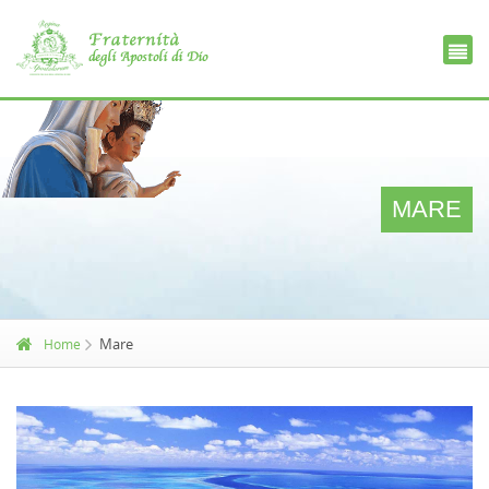
Ce
D
MARE
Mare
Home