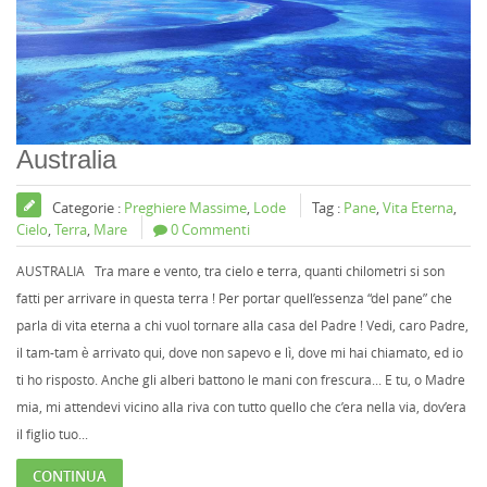
Australia
Categorie :
Preghiere Massime
,
Lode
Tag :
Pane
,
Vita Eterna
,
Cielo
,
Terra
,
Mare
0 Commenti
AUSTRALIA Tra mare e vento, tra cielo e terra, quanti chilometri si son
fatti per arrivare in questa terra ! Per portar quell’essenza “del pane” che
parla di vita eterna a chi vuol tornare alla casa del Padre ! Vedi, caro Padre,
il tam-tam è arrivato qui, dove non sapevo e lì, dove mi hai chiamato, ed io
ti ho risposto. Anche gli alberi battono le mani con frescura... E tu, o Madre
mia, mi attendevi vicino alla riva con tutto quello che c’era nella via, dov’era
il figlio tuo...
CONTINUA