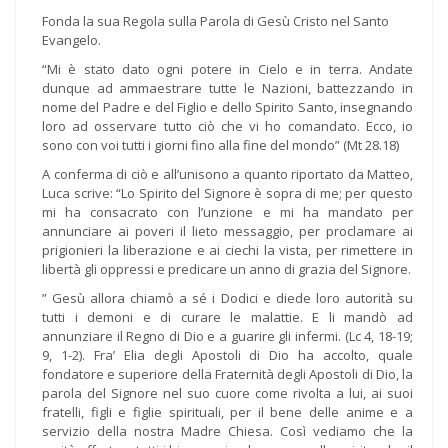
Fonda la sua Regola sulla Parola di Gesù Cristo nel Santo
Evangelo.
“Mi è stato dato ogni potere in Cielo e in terra. Andate
dunque ad ammaestrare tutte le Nazioni, battezzando in
nome del Padre e del Figlio e dello Spirito Santo, insegnando
loro ad osservare tutto ciò che vi ho comandato. Ecco, io
sono con voi tutti i giorni fino alla fine del mondo” (Mt 28.18)
A conferma di ciò e all’unisono a quanto riportato da Matteo,
Luca scrive: “Lo Spirito del Signore è sopra di me; per questo
mi ha consacrato con l’unzione e mi ha mandato per
annunciare ai poveri il lieto messaggio, per proclamare ai
prigionieri la liberazione e ai ciechi la vista, per rimettere in
libertà gli oppressi e predicare un anno di grazia del Signore.
” Gesù allora chiamò a sé i Dodici e diede loro autorità su
tutti i demoni e di curare le malattie. E li mandò ad
annunziare il Regno di Dio e a guarire gli infermi. (Lc 4, 18-19;
9, 1-2). Fra’ Elia degli Apostoli di Dio ha accolto, quale
fondatore e superiore della Fraternità degli Apostoli di Dio, la
parola del Signore nel suo cuore come rivolta a lui, ai suoi
fratelli, figli e figlie spirituali, per il bene delle anime e a
servizio della nostra Madre Chiesa. Così vediamo che la