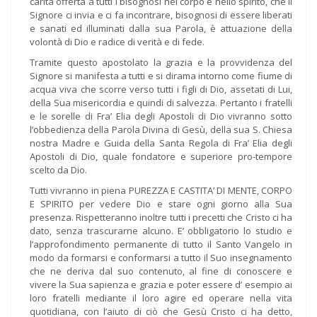
carità offerta a tutti i bisognosi nel corpo e nello spirito, che il
Signore ci invia e ci fa incontrare, bisognosi di essere liberati
e sanati ed illuminati dalla sua Parola, è attuazione della
volontà di Dio e radice di verità e di fede.
Tramite questo apostolato la grazia e la provvidenza del
Signore si manifesta a tutti e si dirama intorno come fiume di
acqua viva che scorre verso tutti i figli di Dio, assetati di Lui,
della Sua misericordia e quindi di salvezza. Pertanto i fratelli
e le sorelle di Fra’ Elia degli Apostoli di Dio vivranno sotto
l’obbedienza della Parola Divina di Gesù, della sua S. Chiesa
nostra Madre e Guida della Santa Regola di Fra’ Elia degli
Apostoli di Dio, quale fondatore e superiore pro-tempore
scelto da Dio.
Tutti vivranno in piena PUREZZA E CASTITA’ DI MENTE, CORPO
E SPIRITO per vedere Dio e stare ogni giorno alla Sua
presenza. Rispetteranno inoltre tutti i precetti che Cristo ci ha
dato, senza trascurarne alcuno. E’ obbligatorio lo studio e
l’approfondimento permanente di tutto il Santo Vangelo in
modo da formarsi e conformarsi a tutto il Suo insegnamento
che ne deriva dal suo contenuto, al fine di conoscere e
vivere la Sua sapienza e grazia e poter essere d’ esempio ai
loro fratelli mediante il loro agire ed operare nella vita
quotidiana, con l’aiuto di ciò che Gesù Cristo ci ha detto,