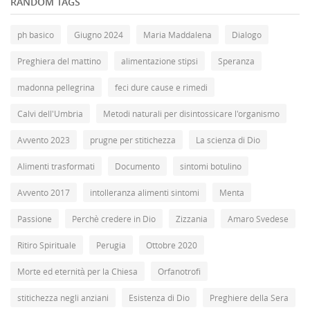
RANDOM TAGS
ph basico
Giugno 2024
Maria Maddalena
Dialogo
Preghiera del mattino
alimentazione stipsi
Speranza
madonna pellegrina
feci dure cause e rimedi
Calvi dell'Umbria
Metodi naturali per disintossicare l'organismo
Avvento 2023
prugne per stitichezza
La scienza di Dio
Alimenti trasformati
Documento
sintomi botulino
Avvento 2017
intolleranza alimenti sintomi
Menta
Passione
Perchè credere in Dio
Zizzania
Amaro Svedese
Ritiro Spirituale
Perugia
Ottobre 2020
Morte ed eternità per la Chiesa
Orfanotrofi
stitichezza negli anziani
Esistenza di Dio
Preghiere della Sera