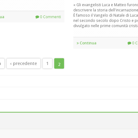
« Gli evangelisti Luca e Matteo furono
descrivere la storia dell'incarnazione
È famoso il Vangelo di Natale di Luc
ua
0 Commenti
nel secondo secolo dopo Cristo e p
divulgato nelle prime comunità cristian
Continua
0 C
INE
a
‹ precedente
1
2