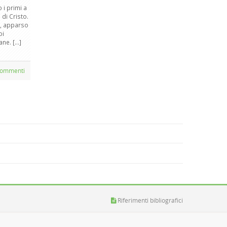
 i primi a
 di Cristo.
a, apparso
oi
e. [...]
ommenti
Riferimenti bibliografici