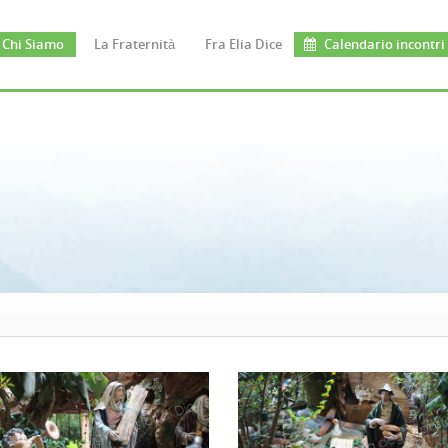
Chi Siamo
La Fraternità
Fra Elia Dice
Calendario incontri
'