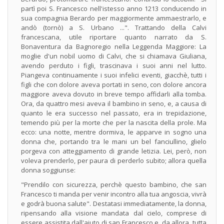
partì poi S. Francesco nell'istesso anno 1213 conducendo in
sua compagnia Berardo per maggiormente ammaestrarlo, e
andò (tornò) a S. Urbano ...". Trattando della Calvi
francescana, utile riportare quanto narrato da S.
Bonaventura da Bagnoregio nella Leggenda Maggiore: La
moglie d'un nobil uomo di Calvi, che si chiamava Giuliana,
avendo perduto i figli, trascinava i suoi anni nel lutto.
Piangeva continuamente i suoi infelici eventi, giacchè, tutti i
figli che con dolore aveva portati in seno, con dolore ancora
maggiore aveva dovuto in breve tempo affidarli alla tomba.
Ora, da quattro mesi aveva il bambino in seno, e, a causa di
quanto le era successo nel passato, era in trepidazione,
temendo più per la morte che per la nascita della prole. Ma
ecco: una notte, mentre dormiva, le apparve in sogno una
donna che, portando tra le mani un bel fanciullino, glielo
porgeva con atteggiamento di grande letizia. Lei, però, non
voleva prenderlo, per paura di perderlo subito; allora quella
donna soggiunse:
"Prendilo con sicurezza, perchè questo bambino, che san
Francesco ti manda per venir incontro alla tua angoscia, vivrà
e godrà buona salute". Destatasi immediatamente, la donna,
ripensando alla visione mandata dal cielo, comprese di
essere assistita dall'aiuto di san Francesco e, da allora, tutta