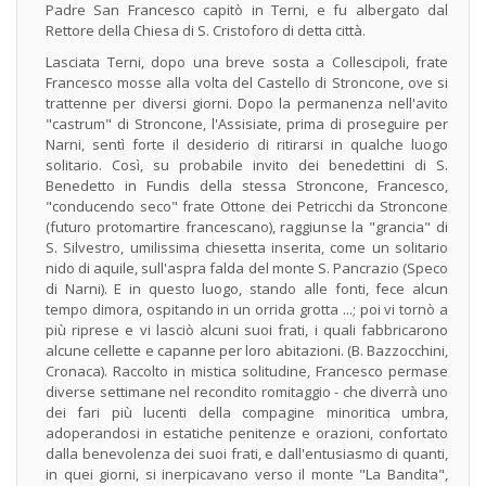
Padre San Francesco capitò in Terni, e fu albergato dal
Rettore della Chiesa di S. Cristoforo di detta città.
Lasciata Terni, dopo una breve sosta a Collescipoli, frate
Francesco mosse alla volta del Castello di Stroncone, ove si
trattenne per diversi giorni. Dopo la permanenza nell'avito
"castrum" di Stroncone, l'Assisiate, prima di proseguire per
Narni, sentì forte il desiderio di ritirarsi in qualche luogo
solitario. Così, su probabile invito dei benedettini di S.
Benedetto in Fundis della stessa Stroncone, Francesco,
"conducendo seco" frate Ottone dei Petricchi da Stroncone
(futuro protomartire francescano), raggiunse la "grancia" di
S. Silvestro, umilissima chiesetta inserita, come un solitario
nido di aquile, sull'aspra falda del monte S. Pancrazio (Speco
di Narni). E in questo luogo, stando alle fonti, fece alcun
tempo dimora, ospitando in un orrida grotta ...; poi vi tornò a
più riprese e vi lasciò alcuni suoi frati, i quali fabbricarono
alcune cellette e capanne per loro abitazioni. (B. Bazzocchini,
Cronaca). Raccolto in mistica solitudine, Francesco permase
diverse settimane nel recondito romitaggio - che diverrà uno
dei fari più lucenti della compagine minoritica umbra,
adoperandosi in estatiche penitenze e orazioni, confortato
dalla benevolenza dei suoi frati, e dall'entusiasmo di quanti,
in quei giorni, si inerpicavano verso il monte "La Bandita",