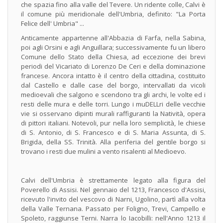
che spazia fino alla valle del Tevere. Un ridente colle, Calvi è
il comune più meridionale dell'Umbria, definito: "La Porta
Felice dell' Umbria" ...
Anticamente appartenne all'Abbazia di Farfa, nella Sabina,
poi agli Orsini e agli Anguillara; successivamente fu un libero
Comune dello Stato della Chiesa, ad eccezione dei brevi
periodi del Vicariato di Lorenzo De Ceri e della dominazione
francese. Ancora intatto è il centro della cittadina, costituito
dal Castello e dalle case del borgo, intervallati da vicoli
medioevali che salgono e scendono tra gli archi, le volte ed i
resti delle mura e delle torri. Lungo i muDELLri delle vecchie
vie si osservano dipinti murali raffiguranti la Natività, opera
di pittori italiani. Notevoli, pur nella loro semplicità, le chiese
di S. Antonio, di S. Francesco e di S. Maria Assunta, di S.
Brigida, della SS. Trinità. Alla periferia del gentile borgo si
trovano i resti due mulini a vento risalenti al Medioevo.
Calvi dell'Umbria è strettamente legato alla figura del
Poverello di Assisi. Nel gennaio del 1213, Francesco d'Assisi,
ricevuto l'invito del vescovo di Narni, Ugolino, partì alla volta
della Valle Ternana. Passato per Foligno, Trevi, Campello e
Spoleto, raggiunse Terni. Narra lo Iacobilli: nell'Anno 1213 il