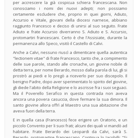
per accrescere la già cospicua schiera francescana. Non
conosciamo i nomi dei nuovi adepti; non possiamo
certamente escludere che, proprio in quei giorni, Adiuto,
Accursio e Vitale, giovani della diocesi narnese, abbiano
raggiunto Francesco e deciso di unirsi al suo seguito. Frate
Adiuto e frate Accursio diverranno S. Adiuto e S. Accursio,
protomartiri francescani. Certo è che l'Assisiate, durante la
permanenza allo Speco, visitò il Castello di Calvi.
Anche a Calvi, nessuno riuscì a dimenticare quella autentica
"lectionem vitae" di frate Francesco, tanto che, a compimento
delle sue parole, stando alle cronache, un giovine nobile di
detta terra, per nome Berardo, mosso dalla parola di lui, gli si
prostrò ai piedi e lo pregò a riceverlo per suo discepolo. Il
benigno Padre, dopo aver sperimentato lo spirito del giovine,
gli diede l'abito della Religione e lo ascrisse fra i suoi seguaci.
Ma il Poverello Serafico in questa contrada non aveva
ancora una povera casuccia, dove fermare la sua dimora. Il
santo giovine allora offrì al Maestro una sua abitazione che
aveva fuori della terra.
E in quella casa (Francesco) fece erigere un Oratorio, e un
piccolo Convento per li suoi frati; alcuni dei quali vi mandò ad
habitare. Frate Berardo dei Leopardi da Calvi, sarà S.
Berardo, protomartire francescano. Continua lo Iacobilli: "Si