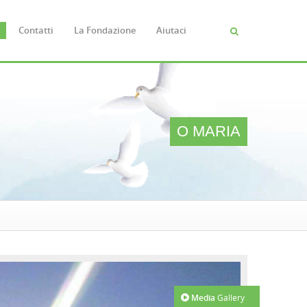
Contatti
La Fondazione
Aiutaci
Cerca
FORM
DI
RICERC
O MARIA
Media
Gallery