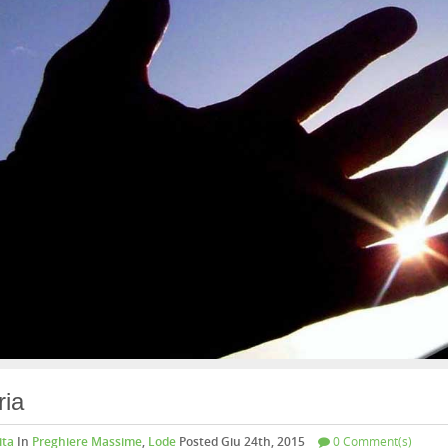
ia
ita
In
Preghiere Massime
,
Lode
Posted Giu 24th, 2015
0 Comment(s)