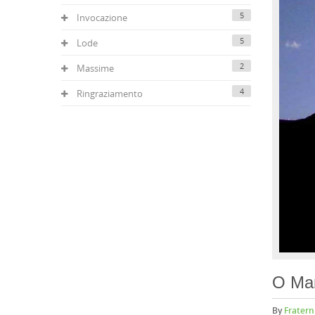
5
Invocazione
5
Lode
2
Massime
4
Ringraziamento
O Mar
By
Fratern