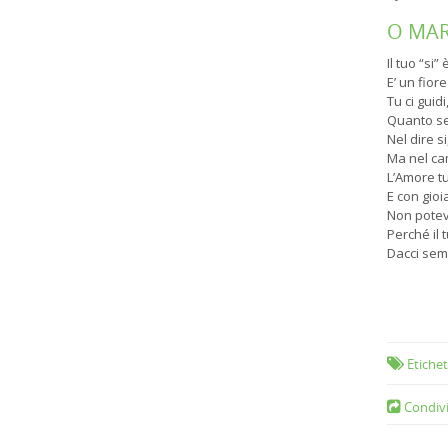
O MAR
Il tuo “si
E’ un fio
Tu ci guidi
Quanto se
Nel dire s
Ma nel ca
L’Amore t
E con gioi
Non potevi 
Perché il
Dacci semp
Etichet
Condivi