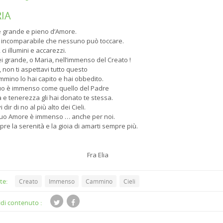
IA
” è grande e pieno d’Amore.
re incomparabile che nessuno può toccare.
, ci illumini e accarezzi.
i grande, o Maria, nell’immenso del Creato !
i, non ti aspettavi tutto questo
mmino lo hai capito e hai obbedito.
uo è immenso come quello del Padre
a e tenerezza gli hai donato te stessa.
dir di no al più alto dei Cieli.
 tuo Amore è immenso … anche per noi.
re la serenità e la gioia di amarti sempre più.
Fra Elia
te:
Creato
Immenso
Cammino
Cieli
di contenuto :