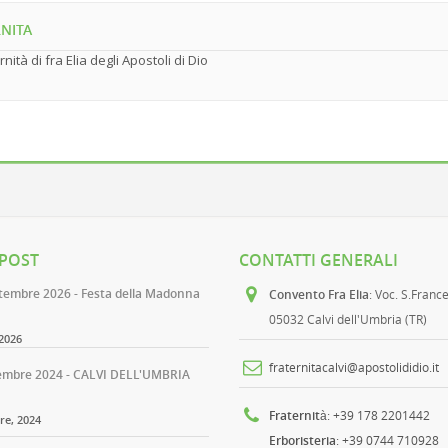
NITA
rnità di fra Elia degli Apostoli di Dio
 POST
CONTATTI GENERALI
ttembre 2026 - Festa della Madonna
Convento Fra Elia
: Voc. S.Franc
05032 Calvi dell'Umbria (TR)
2026
fraternitacalvi@apostolididio.it
embre 2024 - CALVI DELL'UMBRIA
Fraternità
: +39 178 2201442
e, 2024
Erboristeria
: +39 0744 710928