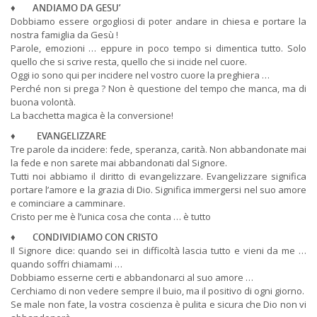
♦
ANDIAMO DA GESU’
Dobbiamo essere orgogliosi di poter andare in chiesa e portare la
nostra famiglia da Gesù !
Parole, emozioni … eppure in poco tempo si dimentica tutto. Solo
quello che si scrive resta, quello che si incide nel cuore.
Oggi io sono qui per incidere nel vostro cuore la preghiera …
Perché non si prega ? Non è questione del tempo che manca, ma di
buona volontà.
La bacchetta magica è la conversione!
♦
EVANGELIZZARE
Tre parole da incidere: fede, speranza, carità. Non abbandonate mai
la fede e non sarete mai abbandonati dal Signore.
Tutti noi abbiamo il diritto di evangelizzare. Evangelizzare significa
portare l’amore e la grazia di Dio. Significa immergersi nel suo amore
e cominciare a camminare.
Cristo per me è l’unica cosa che conta … è tutto
♦
CONDIVIDIAMO CON CRISTO
Il Signore dice: quando sei in difficoltà lascia tutto e vieni da me …
quando soffri chiamami …
Dobbiamo esserne certi e abbandonarci al suo amore …
Cerchiamo di non vedere sempre il buio, ma il positivo di ogni giorno.
Se male non fate, la vostra coscienza è pulita e sicura che Dio non vi