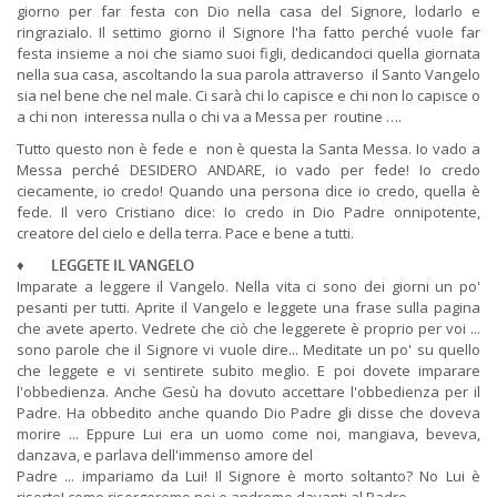
giorno per far festa con Dio nella casa del Signore, lodarlo e
ringrazialo. Il settimo giorno il Signore l'ha fatto perché vuole far
festa insieme a noi che siamo suoi figli, dedicandoci quella giornata
nella sua casa, ascoltando la sua parola attraverso il Santo Vangelo
sia nel bene che nel male. Ci sarà chi lo capisce e chi non lo capisce o
a chi non interessa nulla o chi va a Messa per routine ….
Tutto questo non è fede e non è questa la Santa Messa. Io vado a
Messa perché DESIDERO ANDARE, io vado per fede! Io credo
ciecamente, io credo! Quando una persona dice io credo, quella è
fede. Il vero Cristiano dice: Io credo in Dio Padre onnipotente,
creatore del cielo e della terra. Pace e bene a tutti.
♦
LEGGETE IL VANGELO
Imparate a leggere il Vangelo. Nella vita ci sono dei giorni un po'
pesanti per tutti. Aprite il Vangelo e leggete una frase sulla pagina
che avete aperto. Vedrete che ciò che leggerete è proprio per voi ...
sono parole che il Signore vi vuole dire... Meditate un po' su quello
che leggete e vi sentirete subito meglio. E poi dovete imparare
l'obbedienza. Anche Gesù ha dovuto accettare l'obbedienza per il
Padre. Ha obbedito anche quando Dio Padre gli disse che doveva
morire ... Eppure Lui era un uomo come noi, mangiava, beveva,
danzava, e parlava dell'immenso amore del
Padre ... impariamo da Lui! Il Signore è morto soltanto? No Lui è