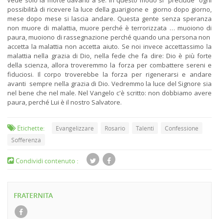
vede solo la morte davanti a sé. In questo modo si preclude ogni
possibilità di ricevere la luce della guarigione e giorno dopo giorno,
mese dopo mese si lascia andare. Questa gente senza speranza
non muore di malattia, muore perché è terrorizzata … muoiono di
paura, muoiono di rassegnazione perché quando una persona non
accetta la malattia non accetta aiuto. Se noi invece accettassimo la
malattia nella grazia di Dio, nella fede che fa dire: Dio è più forte
della scienza, allora troveremmo la forza per combattere sereni e
fiduciosi. Il corpo troverebbe la forza per rigenerarsi e andare
avanti sempre nella grazia di Dio. Vedremmo la luce del Signore sia
nel bene che nel male. Nel Vangelo c'è scritto: non dobbiamo avere
paura, perché Lui è il nostro Salvatore.
Etichette:
Evangelizzare
Rosario
Talenti
Confessione
Sofferenza
Condividi contenuto :
FRATERNITA