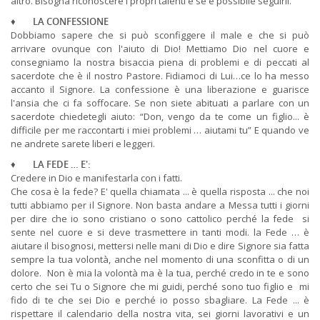
altro. Bisogna riconoscere i propri talenti e se è possibile seguirli.
♦
LA CONFESSIONE
Dobbiamo sapere che si può sconfiggere il male e che si può
arrivare ovunque con l'aiuto di Dio! Mettiamo Dio nel cuore e
consegniamo la nostra bisaccia piena di problemi e di peccati al
sacerdote che è il nostro Pastore. Fidiamoci di Lui…ce lo ha messo
accanto il Signore. La confessione è una liberazione e guarisce
l'ansia che ci fa soffocare. Se non siete abituati a parlare con un
sacerdote chiedetegli aiuto: “Don, vengo da te come un figlio... è
difficile per me raccontarti i miei problemi … aiutami tu” E quando ve
ne andrete sarete liberi e leggeri.
♦
LA FEDE … E':
Credere in Dio e manifestarla con i fatti.
Che cosa è la fede? E' quella chiamata ... è quella risposta ... che noi
tutti abbiamo per il Signore. Non basta andare a Messa tutti i giorni
per dire che io sono cristiano o sono cattolico perché la fede si
sente nel cuore e si deve trasmettere in tanti modi. la Fede … è
aiutare il bisognosi, mettersi nelle mani di Dio e dire Signore sia fatta
sempre la tua volontà, anche nel momento di una sconfitta o di un
dolore. Non è mia la volontà ma è la tua, perché credo in te e sono
certo che sei Tu o Signore che mi guidi, perché sono tuo figlio e mi
fido di te che sei Dio e perché io posso sbagliare. La Fede ... è
rispettare il calendario della nostra vita, sei giorni lavorativi e un