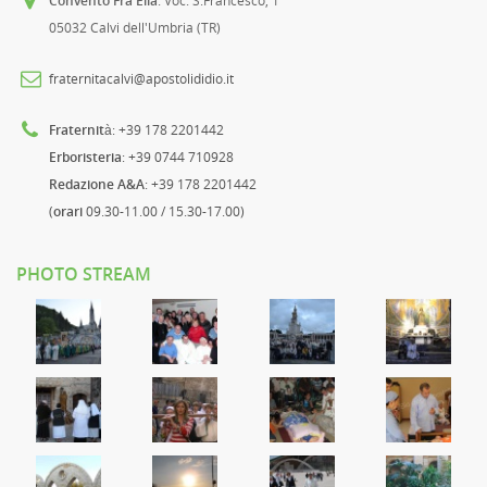
Convento Fra Elia
: Voc. S.Francesco, 1
05032 Calvi dell'Umbria (TR)
fraternitacalvi@apostolididio.it
Fraternità
: +39 178 2201442
Erboristeria
: +39 0744 710928
Redazione A&A
: +39 178 2201442
(
orari
09.30-11.00 / 15.30-17.00)
PHOTO STREAM