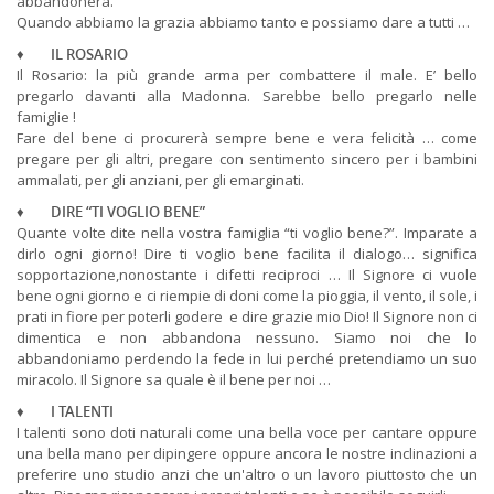
abbandonerà.
Quando abbiamo la grazia abbiamo tanto e possiamo dare a tutti …
♦
IL ROSARIO
Il Rosario: la più grande arma per combattere il male. E’ bello
pregarlo davanti alla Madonna. Sarebbe bello pregarlo nelle
famiglie !
Fare del bene ci procurerà sempre bene e vera felicità … come
pregare per gli altri, pregare con sentimento sincero per i bambini
ammalati, per gli anziani, per gli emarginati.
♦
DIRE “TI VOGLIO BENE”
Quante volte dite nella vostra famiglia “ti voglio bene?”. Imparate a
dirlo ogni giorno! Dire ti voglio bene facilita il dialogo… significa
sopportazione,nonostante i difetti reciproci … Il Signore ci vuole
bene ogni giorno e ci riempie di doni come la pioggia, il vento, il sole, i
prati in fiore per poterli godere e dire grazie mio Dio! Il Signore non ci
dimentica e non abbandona nessuno. Siamo noi che lo
abbandoniamo perdendo la fede in lui perché pretendiamo un suo
miracolo. Il Signore sa quale è il bene per noi …
♦
I TALENTI
I talenti sono doti naturali come una bella voce per cantare oppure
una bella mano per dipingere oppure ancora le nostre inclinazioni a
preferire uno studio anzi che un'altro o un lavoro piuttosto che un