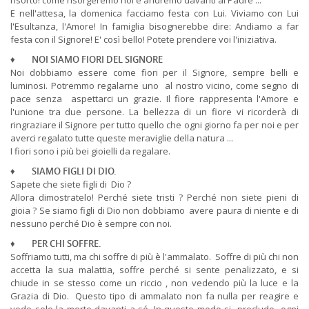
risorto! come risorgeremo noi e andremo davanti al Padre ...
E nell'attesa, la domenica facciamo festa con Lui. Viviamo con Lui
l'Esultanza, l'Amore! In famiglia bisognerebbe dire: Andiamo a far
festa con il Signore! E' così bello! Potete prendere voi l'iniziativa.
♦
NOI SIAMO FIORI DEL SIGNORE
Noi dobbiamo essere come fiori per il Signore, sempre belli e
luminosi. Potremmo regalarne uno al nostro vicino, come segno di
pace senza aspettarci un grazie. Il fiore rappresenta l'Amore e
l'unione tra due persone. La bellezza di un fiore vi ricorderà di
ringraziare il Signore per tutto quello che ogni giorno fa per noi e per
averci regalato tutte queste meraviglie della natura ...
I fiori sono i più bei gioielli da regalare.
♦
SIAMO FIGLI DI DIO.
Sapete che siete figli di Dio ?
Allora dimostratelo! Perché siete tristi ? Perché non siete pieni di
gioia ? Se siamo figli di Dio non dobbiamo avere paura di niente e di
nessuno perché Dio è sempre con noi.
♦
PER CHI SOFFRE.
Soffriamo tutti, ma chi soffre di più è l'ammalato. Soffre di più chi non
accetta la sua malattia, soffre perché si sente penalizzato, e si
chiude in se stesso come un riccio , non vedendo più la luce e la
Grazia di Dio. Questo tipo di ammalato non fa nulla per reagire e