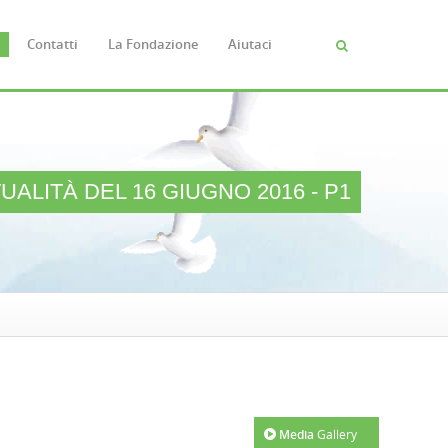
Contatti
La Fondazione
Aiutaci
Cerca
FORM
DI
RICERC
TUALITÀ DEL 16 GIUGNO 2016 - P1
Media
Gallery