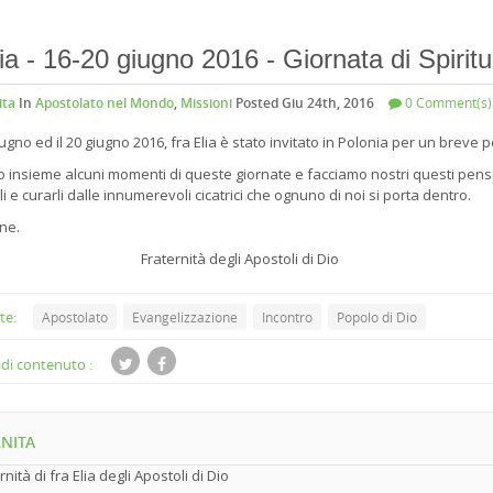
ia - 16-20 giugno 2016 - Giornata di Spiritu
ita
In
Apostolato nel Mondo
,
Missioni
Posted Giu 24th, 2016
0 Comment(s)
giugno ed il 20 giugno 2016, fra Elia è stato invitato in Polonia per un breve 
 insieme alcuni momenti di queste giornate e facciamo nostri questi pensier
li e curarli dalle innumerevoli cicatrici che ognuno di noi si porta dentro.
ne.
rnità degli Apostoli di Dio
te:
Apostolato
Evangelizzazione
Incontro
Popolo di Dio
di contenuto :
NITA
rnità di fra Elia degli Apostoli di Dio