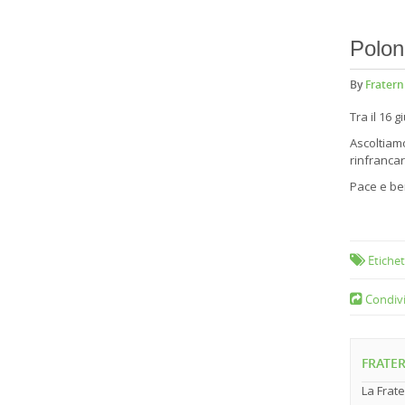
Polon
By
Fratern
Tra il 16 
Ascoltiamo
rinfrancar
Pace e be
Frate
Etichet
Condivi
FRATER
La Frate