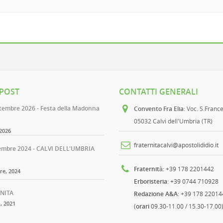
 POST
CONTATTI GENERALI
ttembre 2026 - Festa della Madonna
Convento Fra Elia
: Voc. S.Franc
05032 Calvi dell'Umbria (TR)
2026
fraternitacalvi@apostolididio.it
embre 2024 - CALVI DELL'UMBRIA
Fraternità
: +39 178 2201442
e, 2024
Erboristeria
: +39 0744 710928
NITA
Redazione A&A
: +39 178 22014
, 2021
(
orari
09.30-11.00 / 15.30-17.00